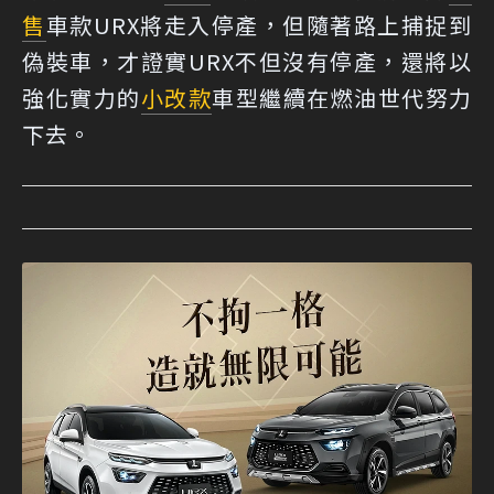
售
車款URX將走入停產，但隨著路上捕捉到
偽裝車，才證實URX不但沒有停產，還將以
強化實力的
小改款
車型繼續在燃油世代努力
下去。