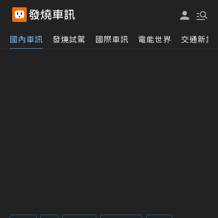
國內車訊
發燒試駕
國際車訊
電能世界
交通新訊