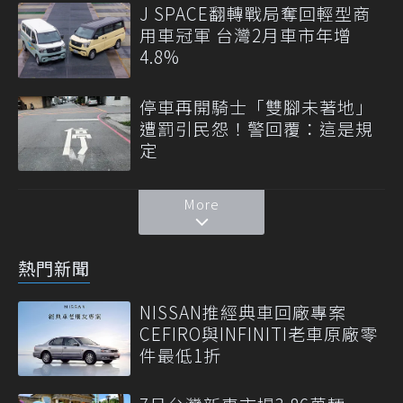
J SPACE翻轉戰局奪回輕型商
用車冠軍 台灣2月車市年增
4.8%
停車再開騎士「雙腳未著地」
遭罰引民怨！警回覆：這是規
定
More
熱門新聞
NISSAN推經典車回廠專案
CEFIRO與INFINITI老車原廠零
件最低1折