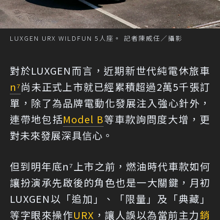
LUXGEN URX WILDFUN 5人座。 記者陳威任／攝影
對於LUXGEN而言，近期新世代純電休旅車
n⁷
尚未正式上市就已經累積超過2萬5千張訂
單，除了為品牌電動化發展注入強心針外，
連帶地包括
Model B
等車款詢問度大增，更
對未來發展深具信心。
但到明年底n⁷上市之前，燃油時代車款如何
讓扮演承先啟後的角色也是一大關鍵，月初
LUXGEN以「追加」、「限量」及「典藏」
等字眼來操作
URX
，讓人誤以為當前主力
銷