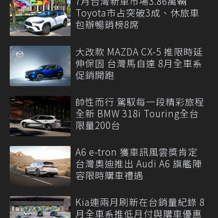
7月台灣新車市場3.86萬輛
Toyota市占突破3成、休旅車
包辦暢銷榜8席
大改款 MAZDA CX-5 推限時延
伸保固 台灣馬自達 8月全車系
促銷開跑
帥性而行 駕馭每一段精彩旅程
全新 BMW 318i Touring全台
限量200台
A6 e-tron 獲車訊風雲獎肯定
台灣奧迪推出 Audi A6 旗艦陣
容限時購車禮遇
Kia連兩月刷新在台銷量紀錄 8
月全車系推低月付與購車優惠