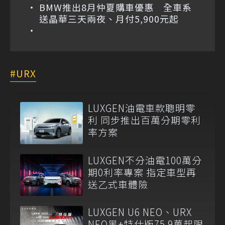
BMW推出8月仲夏購車優惠 全車系
送晶華三天兩夜、月付5,900元起
URX
LUXGEN油電車款聰明零
利 同步推出百萬分期零利
率方案
LUXGEN不分油電100萬分
期0利率專案 指定車型再
送乙式車體險
LUXGEN U6 NEO、URX
NEO黑+特仕版75.9萬起限