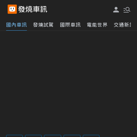
國內車訊
發燒試駕
國際車訊
電能世界
交通新訊