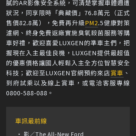
膩的AR影像安全系統，可清楚掌握車體週遭
狀況，同享限時「典藏價」76.8萬元（正式
售價82.8萬），免費再升級
PM2
.5健康對策
濾網、終身免費返廠實施臭氧殺菌服務等購
車好禮，歡迎喜愛LUXGEN的準車主們，把
握現在入主最佳良機，LUXGEN提供最超值
的優惠價格讓國人輕鬆入主全方位智慧安全
科技；歡迎至LUXGEN官網預約來店
賞車
、
到府試乘以及線上賞車，或電洽客服專線
0800-588-088。
車訊最前線
影／The All-New Ford