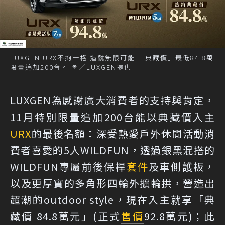
LUXGEN URX不拘一格 造就無限可能 「典藏價」最低84.8萬
限量追加200台。 圖／LUXGEN提供
LUXGEN為感謝廣大消費者的支持與肯定，
11月特別限量追加200台能以典藏價入主
URX
的最後名額：深受熱愛戶外休閒活動消
費者喜愛的5人WILDFUN，透過銀黑混搭的
WILDFUN專屬前後保桿
套件
及車側護板，
以及更厚實的多角形四輪外擴輪拱，營造出
超潮的outdoor style，現在入主就享「典
藏價 84.8萬元」(正式
售價
92.8萬元)；此