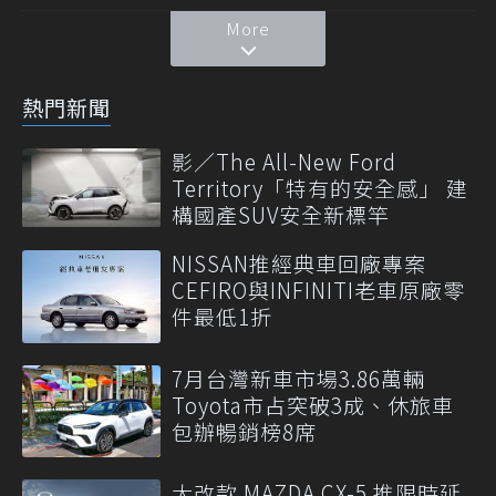
More
熱門新聞
影／The All-New Ford
Territory「特有的安全感」 建
構國產SUV安全新標竿
NISSAN推經典車回廠專案
CEFIRO與INFINITI老車原廠零
件最低1折
7月台灣新車市場3.86萬輛
Toyota市占突破3成、休旅車
包辦暢銷榜8席
大改款 MAZDA CX-5 推限時延