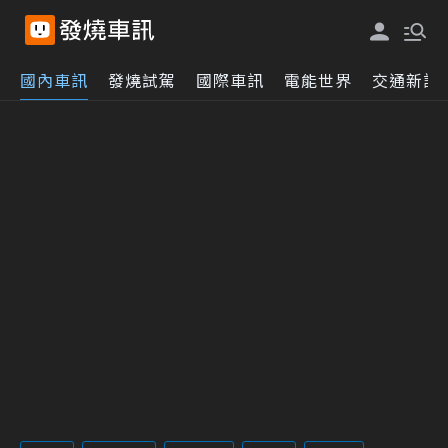
國內車訊
發燒試駕
國際車訊
電能世界
交通新訊