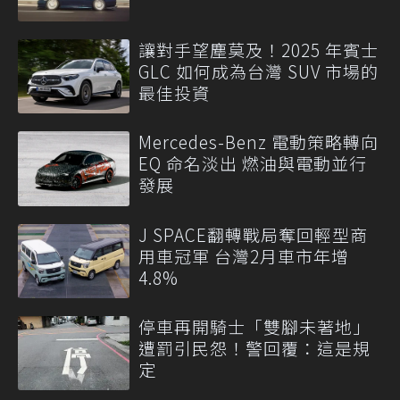
讓對手望塵莫及！2025 年賓士
GLC 如何成為台灣 SUV 市場的
最佳投資
Mercedes-Benz 電動策略轉向
EQ 命名淡出 燃油與電動並行
發展
J SPACE翻轉戰局奪回輕型商
用車冠軍 台灣2月車市年增
4.8%
停車再開騎士「雙腳未著地」
遭罰引民怨！警回覆：這是規
定