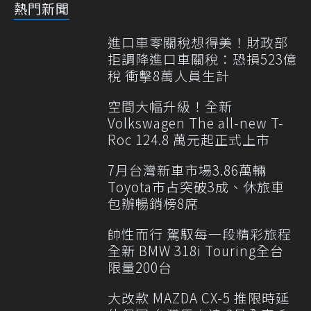
熱門新聞
進口車零關稅想得美！財政部
拒調降進口車關稅：恐損523億
稅 衝擊8萬人員生計
空間大幅升級！全新
Volkswagen The all-new T-
Roc 124.8 萬元起正式上市
7月台灣新車市場3.86萬輛
Toyota市占突破3成、休旅車
包辦暢銷榜8席
帥性而行 駕馭每一段精彩旅程
全新 BMW 318i Touring全台
限量200台
大改款 MAZDA CX-5 推限時延