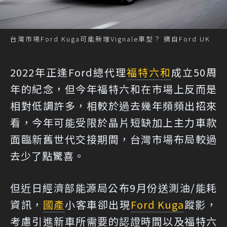
台灣市場Ford Kuga可能新增Vignale車型？ 摘自Ford UK
2022年正逢Ford總代理
福特六和
成立50周
年的紀念，但今年福特六和在市場上反而是
相對低調許多，相較於過去幾年頻頻出招來
看，今年可能受限於晶片短缺加上主力車款
面臨新舊世代交接期間，台灣市場布局較過
去少了點驚喜。
但近日經濟部能源局公布9月份送測油/能耗
資訊，
國產
小客車卻出現
Ford Kuga
蹤影，
考慮引進新車所需要的認證時間以及福特六