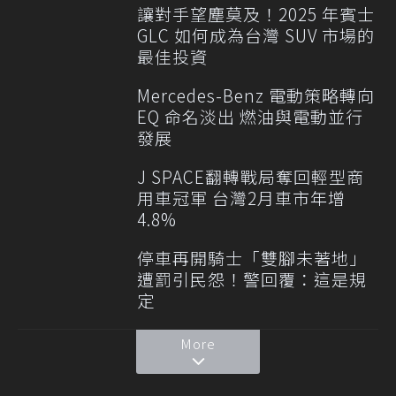
讓對手望塵莫及！2025 年賓士
GLC 如何成為台灣 SUV 市場的
最佳投資
Mercedes-Benz 電動策略轉向
EQ 命名淡出 燃油與電動並行
發展
J SPACE翻轉戰局奪回輕型商
用車冠軍 台灣2月車市年增
4.8%
停車再開騎士「雙腳未著地」
遭罰引民怨！警回覆：這是規
定
More