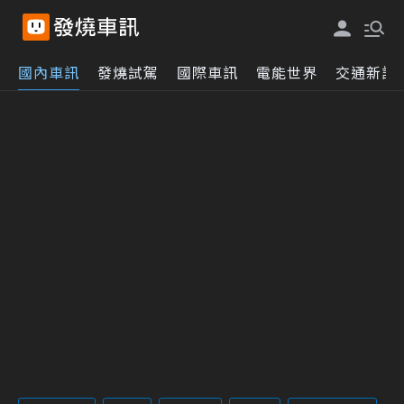
國內車訊
發燒試駕
國際車訊
電能世界
交通新訊