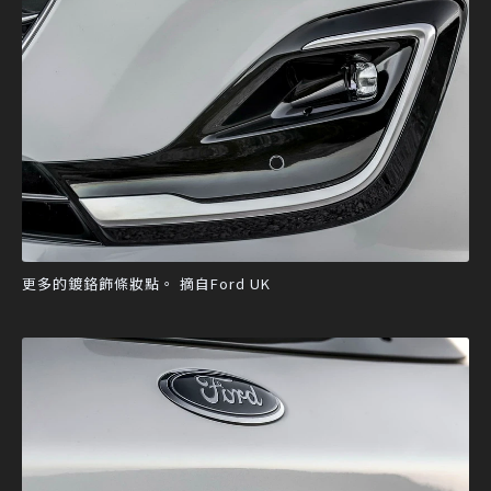
更多的鍍鉻飾條妝點。 摘自Ford UK