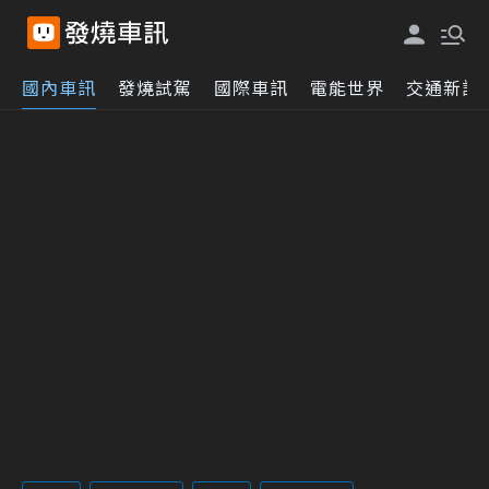
國內車訊
發燒試駕
國際車訊
電能世界
交通新訊