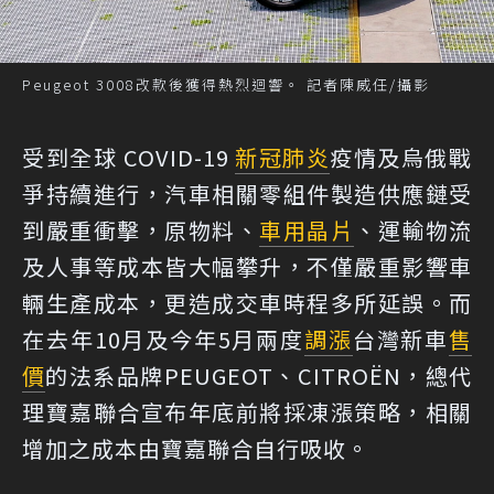
Peugeot 3008改款後獲得熱烈迴響。 記者陳威任/攝影
受到全球 COVID-19
新冠肺炎
疫情及烏俄戰
爭持續進行，汽車相關零組件製造供應鏈受
到嚴重衝擊，原物料、
車用晶片
、運輸物流
及人事等成本皆大幅攀升，不僅嚴重影響車
輛生產成本，更造成交車時程多所延誤。而
在去年10月及今年5月兩度
調漲
台灣新車
售
價
的法系品牌PEUGEOT、CITROËN，總代
理寶嘉聯合宣布年底前將採凍漲策略，相關
增加之成本由寶嘉聯合自行吸收。