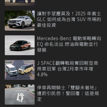
讓對手望塵莫及！2025 年賓士
GLC 如何成為台灣 SUV 市場的
最佳投資
Mercedes-Benz 電動策略轉向
EQ 命名淡出 燃油與電動並行
發展
J SPACE翻轉戰局奪回輕型商
用車冠軍 台灣2月車市年增
4.8%
停車再開騎士「雙腳未著地」
遭罰引民怨！警回覆：這是規
定