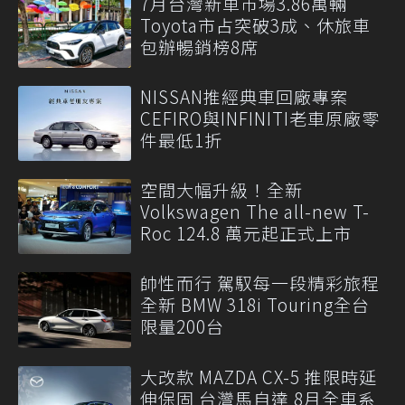
7月台灣新車市場3.86萬輛
Toyota市占突破3成、休旅車
包辦暢銷榜8席
NISSAN推經典車回廠專案
CEFIRO與INFINITI老車原廠零
件最低1折
空間大幅升級！全新
Volkswagen The all-new T-
Roc 124.8 萬元起正式上市
帥性而行 駕馭每一段精彩旅程
全新 BMW 318i Touring全台
限量200台
大改款 MAZDA CX-5 推限時延
伸保固 台灣馬自達 8月全車系