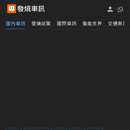
國內車訊
發燒試駕
國際車訊
電能世界
交通新訊