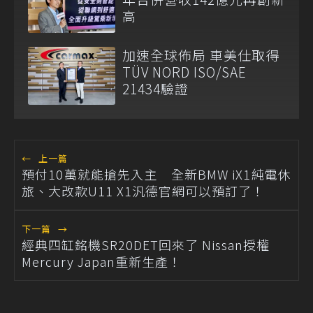
高
加速全球佈局 車美仕取得
TÜV NORD ISO/SAE
21434驗證
←
上一篇
預付10萬就能搶先入主 全新BMW iX1純電休
旅、大改款U11 X1汎德官網可以預訂了！
下一篇
→
經典四缸銘機SR20DET回來了 Nissan授權
Mercury Japan重新生產！