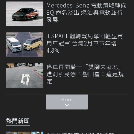
Mercedes-Benz 電動策略轉向
EQ 命名淡出 燃油與電動並行
發展
J SPACE翻轉戰局奪回輕型商
用車冠軍 台灣2月車市年增
4.8%
停車再開騎士「雙腳未著地」
遭罰引民怨！警回覆：這是規
定
More
熱門新聞