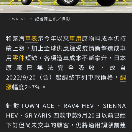
TOWN ACE。 記者陳立凱／攝影
和泰汽
車表
示今年以來
車用
原物料成本仍持
續上漲，加上全球供應鏈受疫情衝擊造成車
用
零件
短缺，各項造車成本不斷攀升，日本
原廠已無法完全吸收，故自
2022/9/20（含）起調整下列車款價格，
調
漲
幅度2~7%。
針對TOWN ACE、RAV4 HEV、SIENNA
HEV、GR YARIS 四款車款9月20日以前已經
下訂但尚未交車的顧客，仍將適用調漲前建