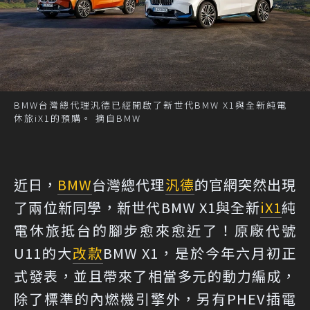
BMW台灣總代理汎德已經開啟了新世代BMW X1與全新純電
休旅iX1的預購。 摘自BMW
近日，
BMW
台灣總代理
汎德
的官網突然出現
了兩位新同學，新世代BMW X1與全新
iX1
純
電休旅抵台的腳步愈來愈近了！原廠代號
U11的大
改款
BMW X1，是於今年六月初正
式發表，並且帶來了相當多元的動力編成，
除了標準的內燃機引擎外，另有PHEV插電