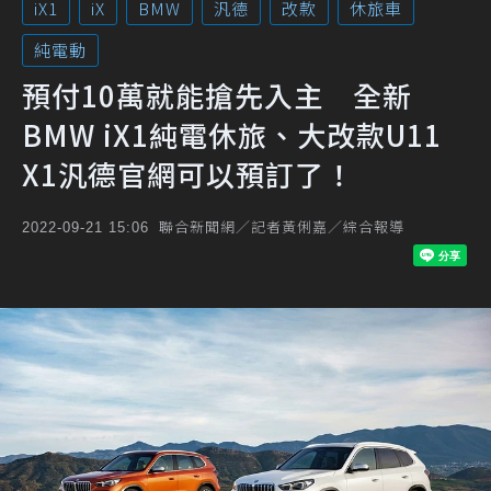
iX1
iX
BMW
汎德
改款
休旅車
純電動
預付10萬就能搶先入主 全新
BMW iX1純電休旅、大改款U11
X1汎德官網可以預訂了！
聯合新聞網／記者黃俐嘉／綜合報導
2022-09-21 15:06