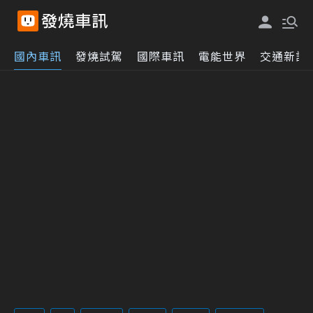
國內車訊
發燒試駕
國際車訊
電能世界
交通新訊