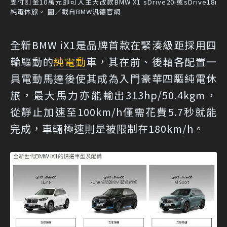
支付訂金10萬元即可入主大改款BMW X1 sDrive20i或sDrive18i
純電休旅。 圖／截自BMW汎德官網
全新BMW iX1是品牌首款在緊湊級距採用四
輪驅動的
純電動
車，其在前、後軸各配置一
具電動馬達後使其成為入門豪華四驅純電休
旅，最大馬力亦能輸出313hp/50.4kgm，
從靜止加速至100km/h僅需花費5.7秒就能
完成，車輛極速則是被限制在180km/h。