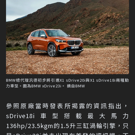
BMW總代理汎德初步將引進X1 sDrive20i與X1 sDrive18i兩種動
力車型。圖為BMW xDrive23i。 摘自BMW
參照原廠當時發表所揭露的資訊指出，
sDrive18i車型搭載最大馬力
136hp/23.5kgm的1.5升三缸渦輪引擎，只