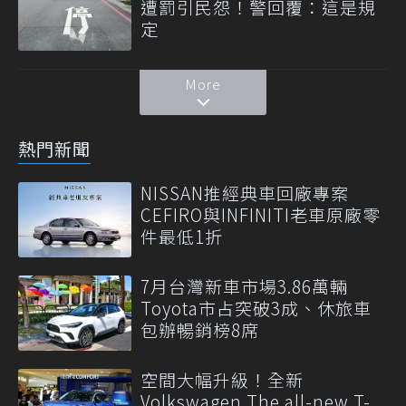
遭罰引民怨！警回覆：這是規
定
More
熱門新聞
NISSAN推經典車回廠專案
CEFIRO與INFINITI老車原廠零
件最低1折
7月台灣新車市場3.86萬輛
Toyota市占突破3成、休旅車
包辦暢銷榜8席
空間大幅升級！全新
Volkswagen The all-new T-