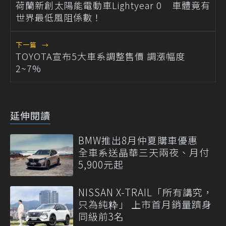
荷蘭新創太陽能電動車Lightyear 0 車體竟有
世界最低風阻係數！
下一篇
→
TOYOTA宣布5大車系調整售價 調漲幅度
2~7%
延伸閱讀
BMW推出8月仲夏購車優惠
全車系送晶華三天兩夜、月付
5,900元起
NISSAN X-TRAIL「所有講究，
只為純粋」 上市首月銷量躋身
同級前3名