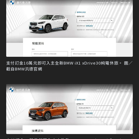
支付訂金10萬元即可入主全新BMW iX1 xDrive30純電休旅。 圖／
截自BMW汎德官網