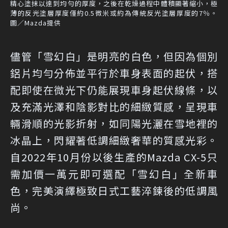
精心塗抹以達到均勻的厚度，之後在乾燥過程中體積顯著縮小，極
薄的反光塗層厚度僅約0.5微米或約為傳統反光塗層厚度的7％。
圖／Mazda提供
儘管「雪幻白」是明亮的白色，但因為個別
鋁片均勻分佈並平行於車身表面的起伏，搭
配即使在微光下仍能展現車身起伏線條，以
及充滿光澤和陰影對比的細緻質感，呈現車
輛滑順的光影折射，如同陽光灑在雪地裡的
冰晶上，閃耀著低調細緻奢華的質感光彩。
自2022年10月份以後生產的Mazda CX-5只
需加價一萬元即可選配「雪幻白」全新車
色，完美演繹極致日式工藝淬鍊後的低調風
尚。