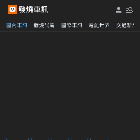
國內車訊
發燒試駕
國際車訊
電能世界
交通新訊