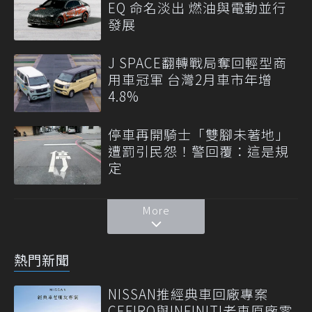
EQ 命名淡出 燃油與電動並行
發展
J SPACE翻轉戰局奪回輕型商
用車冠軍 台灣2月車市年增
4.8%
停車再開騎士「雙腳未著地」
遭罰引民怨！警回覆：這是規
定
More
熱門新聞
NISSAN推經典車回廠專案
CEFIRO與INFINITI老車原廠零