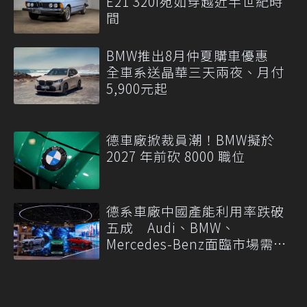
E21 320i宛如穿越近半世紀時
間
BMW推出8月仲夏購車優惠
全車系送晶華三天兩夜、月付
5,900元起
德車廠掀裁員潮！BMW擬於
2027 年前砍 8000 職位
德系車廠中國產能利用率跌破
五成 Audi、BMW、
Mercedes-Benz面臨市場需求
轉變