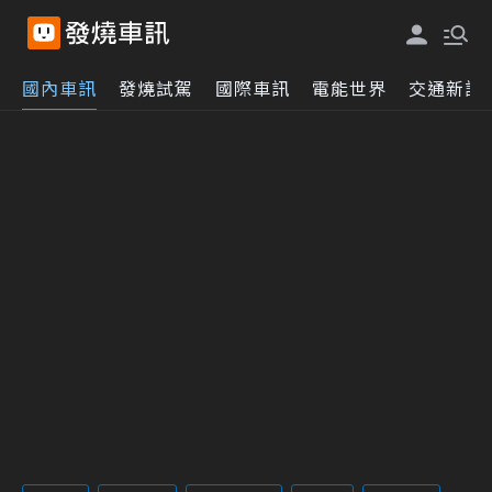
國內車訊
發燒試駕
國際車訊
電能世界
交通新訊