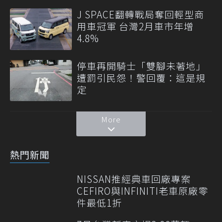
J SPACE翻轉戰局奪回輕型商
用車冠軍 台灣2月車市年增
4.8%
停車再開騎士「雙腳未著地」
遭罰引民怨！警回覆：這是規
定
More
熱門新聞
NISSAN推經典車回廠專案
CEFIRO與INFINITI老車原廠零
件最低1折