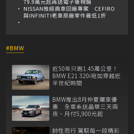
79.9萬元起再送電子後視鏡
NISSAN推經典車回廠專案 CEFIRO
與INFINITI老車原廠零件最低1折
BMW
近50年只跑1.45萬公里！
BMW E21 320i宛如穿越近
半世紀時間
BMW推出8月仲夏購車優
惠 全車系送晶華三天兩
夜、月付5,900元起
帥性而行 駕馭每一段精彩