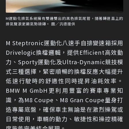
M運動化排氣系統擁有雙邊雙出的黑色排氣尾管，隨著轉速直上的
排氣聲浪更顯氣勢磅礡。 圖／汎德提供
M Steptronic運動化八速手自排變速箱採用
Drivelogic換檔邏輯，提供Efficient高效動
力、Sporty運動化及Ultra-Dynamic競技模
式三種選擇，緊密順暢的換檔反應大幅提升
低速行駛時的舒適性同時提昇油耗效率。
BMW M GmbH更利用豐富的賽車專業知
識，為M8 Coupe、M8 Gran Coupe量身打
造專屬底盤，確保車主無論是在激烈操駕或
日常使用，車輛的動力、敏捷性和操控精確
度皆能完美結合展現。