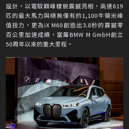
設計，以電馭巔峰樣貌震撼亮相，高達619
匹的最大馬力與絕無僅有的1,100牛頓米峰
值扭力，更為iX M60創造出3.8秒的震撼零
百公里加速成績，當屬BMW M GmbH創立
50周年以來的重大里程。