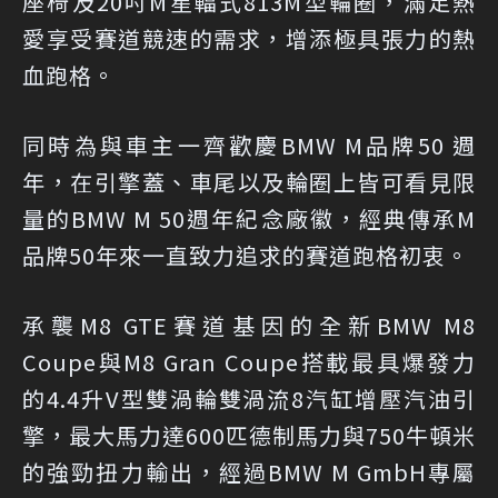
座椅及20吋M星輻式813M型輪圈，滿足熱
愛享受賽道競速的需求，增添極具張力的熱
血跑格。
同時為與車主一齊歡慶BMW M品牌50 週
年，在引擎蓋、車尾以及輪圈上皆可看見限
量的BMW M 50週年紀念廠徽，經典傳承M
品牌50年來一直致力追求的賽道跑格初衷。
承襲M8 GTE賽道基因的全新BMW M8
Coupe與M8 Gran Coupe搭載最具爆發力
的4.4升V型雙渦輪雙渦流8汽缸增壓汽油引
擎，最大馬力達600匹德制馬力與750牛頓米
的強勁扭力輸出，經過BMW M GmbH專屬