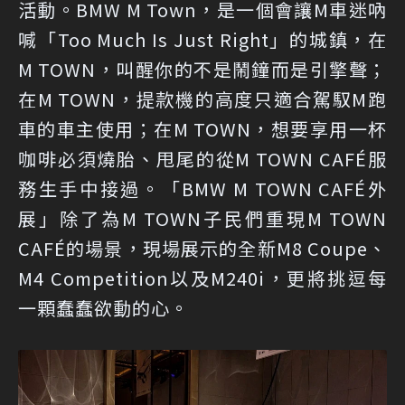
活動。BMW M Town，是一個會讓M車迷吶
喊「Too Much Is Just Right」的城鎮，在
M TOWN，叫醒你的不是鬧鐘而是引擎聲；
在M TOWN，提款機的高度只適合駕馭M跑
車的車主使用；在M TOWN，想要享用一杯
咖啡必須燒胎、甩尾的從M TOWN CAFÉ服
務生手中接過。「BMW M TOWN CAFÉ外
展」除了為M TOWN子民們重現M TOWN
CAFÉ的場景，現場展示的全新M8 Coupe、
M4 Competition以及M240i，更將挑逗每
一顆蠢蠢欲動的心。