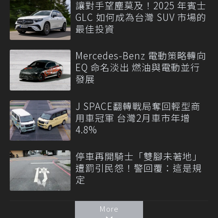
讓對手望塵莫及！2025 年賓士
GLC 如何成為台灣 SUV 市場的
最佳投資
Mercedes-Benz 電動策略轉向
EQ 命名淡出 燃油與電動並行
發展
J SPACE翻轉戰局奪回輕型商
用車冠軍 台灣2月車市年增
4.8%
停車再開騎士「雙腳未著地」
遭罰引民怨！警回覆：這是規
定
More