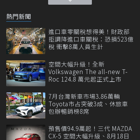
熱門新聞
進口車零關稅想得美！財政部
拒調降進口車關稅：恐損523億
稅 衝擊8萬人員生計
空間大幅升級！全新
Volkswagen The all-new T-
Roc 124.8 萬元起正式上市
7月台灣新車市場3.86萬輛
Toyota市占突破3成、休旅車
包辦暢銷榜8席
預售價94.9萬起！三代 MAZDA
CX-5 空間大幅升級、8月18日