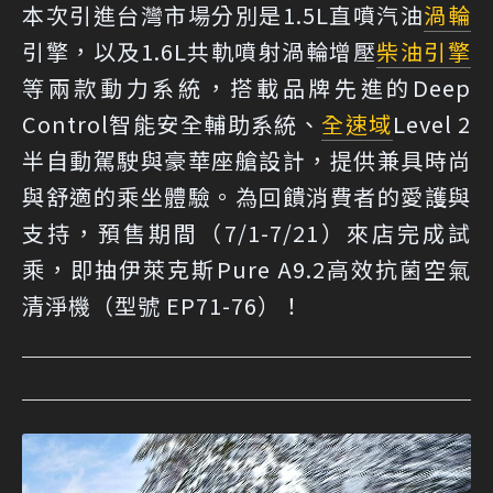
本次引進台灣市場分別是1.5L直噴汽油
渦輪
引擎，以及1.6L共軌噴射渦輪增壓
柴油引擎
等兩款動力系統，搭載品牌先進的Deep
Control智能安全輔助系統、
全速域
Level 2
半自動駕駛與豪華座艙設計，提供兼具時尚
與舒適的乘坐體驗。為回饋消費者的愛護與
支持，預售期間（7/1-7/21）來店完成試
乘，即抽伊萊克斯Pure A9.2高效抗菌空氣
清淨機（型號 EP71-76）！