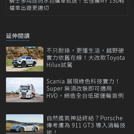
騎士多用途防水包購車就送！宏佳騰MY 150輕
檔車出遊更適切
延伸閱讀
不只耐操，更懂生活，越野硬
實力依舊在線！大改款Toyota
Hilux試駕
Scania 展現綠色科技實力！
Super 無須改裝即可適用
HVO，締造全台低碳運輸首例
自然進氣神話終結？Porsche
傳考慮為 911 GT3 導入渦輪技
術！