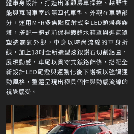
體車身設計，打造出兼顧房車操控、越野性
能與寬闊車室的第四代車型。外觀在車頭部
分，運用MFR多焦點反射式全LED頭燈與霧
燈，搭配一體式前保桿鍍鉻水箱罩與進氣罩
塑造霸氣外觀，車身以時尚流線的車身折
線，加上18吋全新造型炫銀鑽石切割鋁圈，
展現動感，車尾以貫穿式鍍鉻飾條，搭配全
新設計LED尾燈與運動化後下護板以強調運
動風格，整體呈現出極具個性與動感流線的
視覺感受。