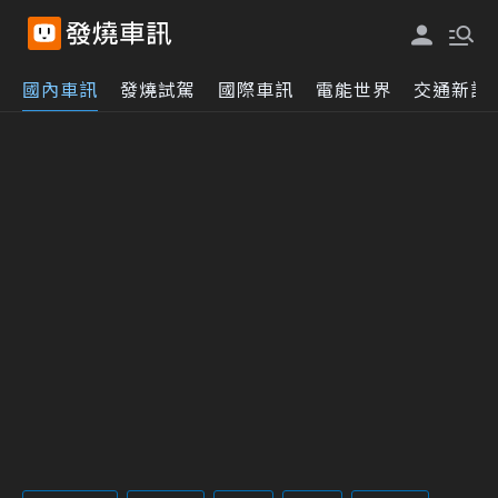
國內車訊
發燒試駕
國際車訊
電能世界
交通新訊