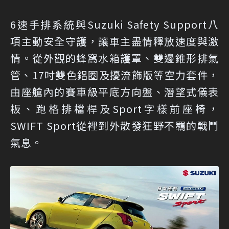
6速手排系統與Suzuki Safety Support八
項主動安全守護，讓車主盡情釋放速度與激
情。從外觀的蜂窩水箱護罩、雙邊錐形排氣
管、17吋雙色鋁圈及擾流飾版等空力套件，
由座艙內的賽車級平底方向盤、潛望式儀表
板、跑格排檔桿及Sport字樣前座椅，
SWIFT Sport從裡到外散發狂野不羈的戰鬥
氣息。