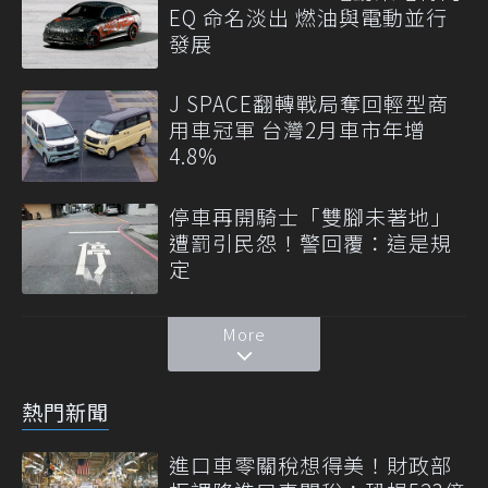
EQ 命名淡出 燃油與電動並行
發展
J SPACE翻轉戰局奪回輕型商
用車冠軍 台灣2月車市年增
4.8%
停車再開騎士「雙腳未著地」
遭罰引民怨！警回覆：這是規
定
More
熱門新聞
進口車零關稅想得美！財政部