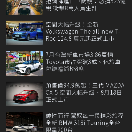
拒調降進口車關稅：恐損523億
稅 衝擊8萬人員生計
空間大幅升級！全新
Volkswagen The all-new T-
Roc 124.8 萬元起正式上市
7月台灣新車市場3.86萬輛
Toyota市占突破3成、休旅車
包辦暢銷榜8席
預售價94.9萬起！三代 MAZDA
CX-5 空間大幅升級、8月18日
正式上市
帥性而行 駕馭每一段精彩旅程
全新 BMW 318i Touring全台
限量200台