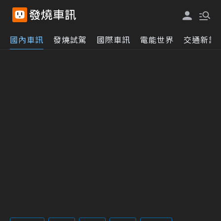
國內車訊
發燒試駕
國際車訊
電能世界
交通新訊