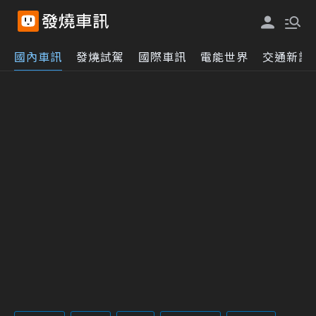
國內車訊
發燒試駕
國際車訊
電能世界
交通新訊