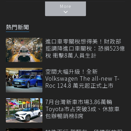
More
熱門新聞
進口車零關稅想得美！財政部
拒調降進口車關稅：恐損523億
稅 衝擊8萬人員生計
空間大幅升級！全新
Volkswagen The all-new T-
Roc 124.8 萬元起正式上市
7月台灣新車市場3.86萬輛
Toyota市占突破3成、休旅車
包辦暢銷榜8席