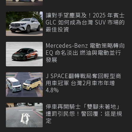
讓對手望塵莫及！2025 年賓士
GLC 如何成為台灣 SUV 市場的
最佳投資
Mercedes-Benz 電動策略轉向
EQ 命名淡出 燃油與電動並行
發展
J SPACE翻轉戰局奪回輕型商
用車冠軍 台灣2月車市年增
4.8%
停車再開騎士「雙腳未著地」
遭罰引民怨！警回覆：這是規
定