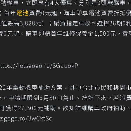
慧電動機車，立即享有4大優惠。分別是0頭款購車
；首年
電池
資費0元起，購車即享電池資費折抵
值最高3,828元）；購買指定車款可選擇36期0
0元起，購車即贈首年維修保養金1,500元，養
ttps://letsgogo.ro/3GauokP
022年電動機車補助方案，其中台北市民和桃園
0元，申請期限到6月30日為止。統計下來，若消
獲得27,300元補助。欲知詳細購車政府補助
etsgogo.ro/3wCktSc