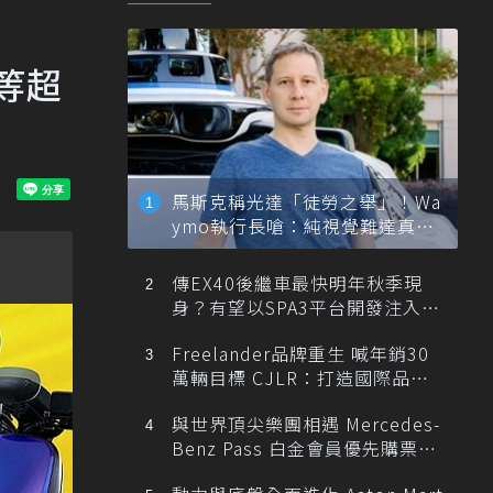
等超
馬斯克稱光達「徒勞之舉」！Wa
ymo執行長嗆：純視覺難達真正
自動駕駛
傳EX40後繼車最快明年秋季現
身？有望以SPA3平台開發注入80
0V動力
Freelander品牌重生 喊年銷30
萬輛目標 CJLR：打造國際品牌
半數銷量來自全球！
與世界頂尖樂團相遇 Mercedes-
Benz Pass 白金會員優先購票維
也納愛樂