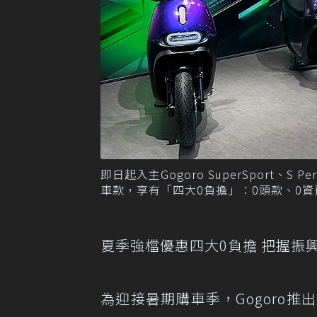
即日起入主Gogoro SuperSport、S P
車款，享有「四大0負擔」：0頭款、0資費
夏季強檔優惠四大0負擔 把握振
為迎接暑期購車季，Gogoro推