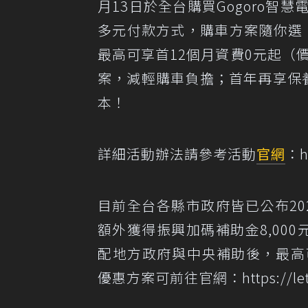
月13日於全台購買Gogoro智
多元付款方式，購車方案隨你選
最高可享首12個月資費0元起（價
案，減輕購車負擔；首年再享保養
本！
詳細活動辦法請參考活動
官網
：
h
目前全台各縣市政府皆已公布2
額外獲得振興加碼補助金8,00
配地方政府與中央補助後，最高可
優惠方案可前往官網：
https://l