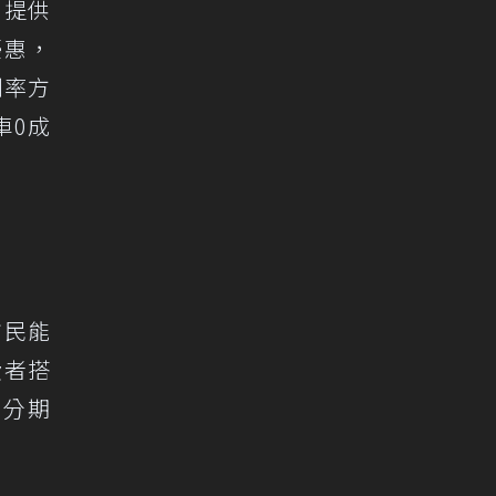
，提供
優惠，
利率方
車0成
市民能
費者搭
、分期