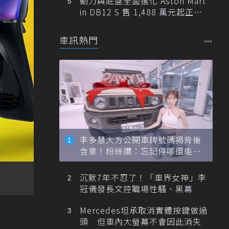
動力與底盤全面進化 Aston Mart
in DB12 S 售 1,488 萬元起正式
登台
車訊熱門
李多慧大方公開車牌號碼揭背後
含意！粉絲讚：忘記停哪還能幫
忙找車
沉默7年不忍了！「車界女神」李
冠儀發長文控職場性騷、黑幕
Mercedes坦承取消實體按鍵做過
頭 但車內大螢幕不會因此消失