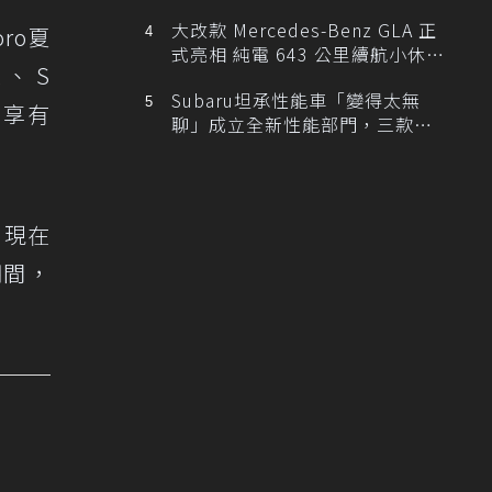
大改款 Mercedes-Benz GLA 正
ro夏
式亮相 純電 643 公里續航小休
t、S
旅！
Subaru坦承性能車「變得太無
能享有
聊」成立全新性能部門，三款手
排跑車開發中！
，現在
期間，