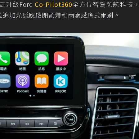
型更升級Ford
Co-Pilot360
全方位智駕領航科技
並追加光感應啟閉頭燈和雨滴感應式雨刷。