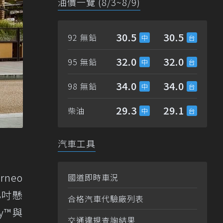
油價一覽 (8/3~8/9)
30.5
30.5
92 無鉛
32.0
32.0
95 無鉛
34.0
34.0
98 無鉛
29.3
29.1
柴油
汽車工具
neo
國道即時車況
8吋懸
合格汽車代驗廠列表
y™與
交通違規查詢結果