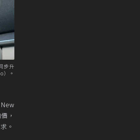
皆同步升
to）。
New
加價，
需求。