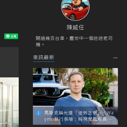
陳威任
開過幾百台車，塵世中一個迷途老司
機。
車訊最新
馬斯克稱光達「徒勞之舉」！Wa
ymo執行長嗆：純視覺難達真正
自動駕駛