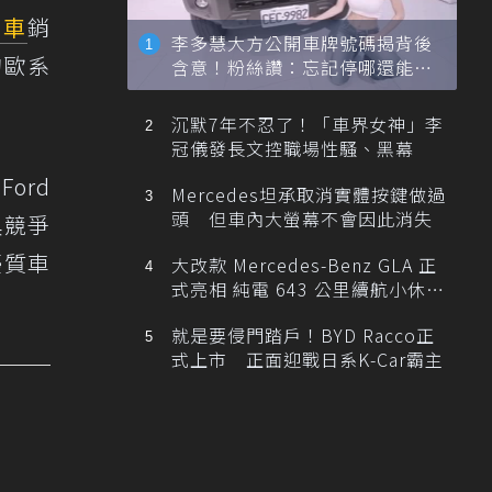
用車
銷
李多慧大方公開車牌號碼揭背後
的歐系
含意！粉絲讚：忘記停哪還能幫
忙找車
沉默7年不忍了！「車界女神」李
冠儀發長文控職場性騷、黑幕
ord
Mercedes坦承取消實體按鍵做過
頭 但車內大螢幕不會因此消失
具競爭
優質車
大改款 Mercedes-Benz GLA 正
式亮相 純電 643 公里續航小休
旅！
就是要侵門踏戶！BYD Racco正
式上市 正面迎戰日系K-Car霸主