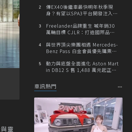
傳EX40後繼車最快明年秋季現
身？有望以SPA3平台開發注入80
0V動力
Freelander品牌重生 喊年銷30
萬輛目標 CJLR：打造國際品牌
半數銷量來自全球！
與世界頂尖樂團相遇 Mercedes-
Benz Pass 白金會員優先購票維
也納愛樂
動力與底盤全面進化 Aston Mart
in DB12 S 售 1,488 萬元起正式
登台
車訊熱門
全與靈