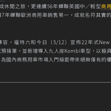
或休閒之旅，更連續56年蟬聯英國中／輕型
商
年連續7年蟬聯歐洲商用車銷售第一，成就名符其實
福特六和今日（5/12）宣佈22年式New F
行家正式預接單，並新增導入九人座Kombi車型，以極
價，為國內商務用車市場入門級距帶來絕無僅有的