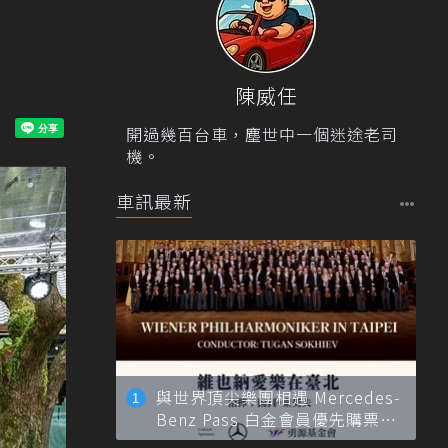
陳威任
開過幾百台車，塵世中一個迷途老司
機。
車訊最新
與世界頂尖樂團相遇 Mercedes-
Benz Pass 白金會員優先購票維
也納愛樂