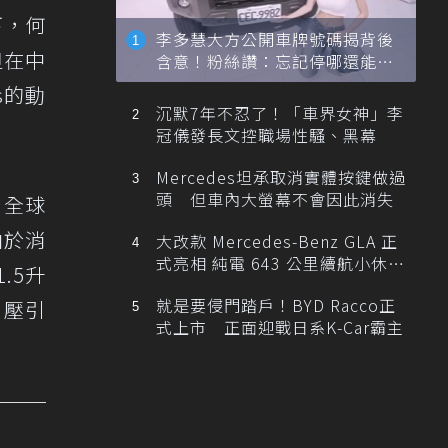
下，何
李多慧大方公開車牌號碼揭背後
但在中
含意！粉絲讚：忘記停哪還能幫
忙找車
s的動
沉默7年不忍了！「車界女神」李
冠儀發長文控職場性騷、黑幕
Mercedes坦承取消實體按鍵做過
頭 但車內大螢幕不會因此消失
用全球
由於消
大改款 Mercedes-Benz GLA 正
式亮相 純電 643 公里續航小休
.5升
旅！
就是要侵門踏戶！BYD Racco正
增壓引
式上市 正面迎戰日系K-Car霸主