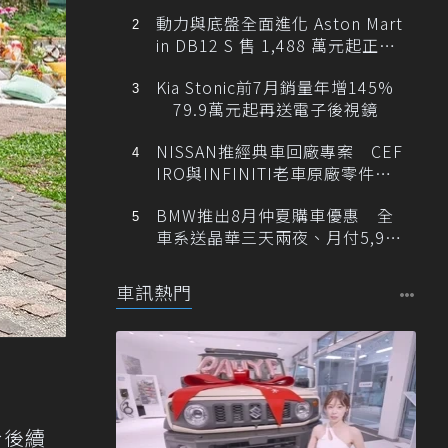
動力與底盤全面進化 Aston Mart
in DB12 S 售 1,488 萬元起正式
登台
Kia Stonic前7月銷量年增145%
79.9萬元起再送電子後視鏡
NISSAN推經典車回廠專案 CEF
IRO與INFINITI老車原廠零件最
低1折
BMW推出8月仲夏購車優惠 全
車系送晶華三天兩夜、月付5,900
元起
車訊熱門
於後續