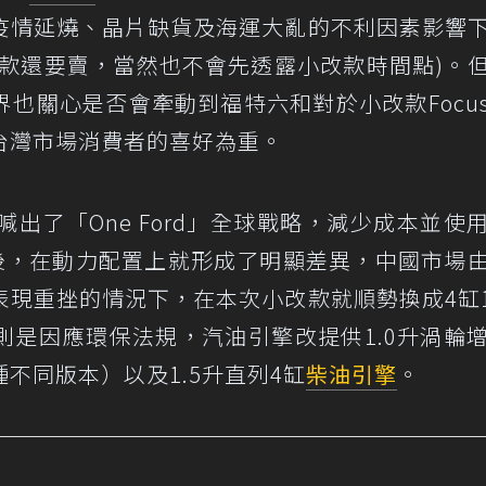
疫情延燒、晶片缺貨及海運大亂的不利因素影響
車款還要賣，當然也不會先透露小改款時間點)。
也關心是否會牽動到福特六和對於小改款Focu
台灣市場消費者的喜好為重。
喊出了「One Ford」全球戰略，減少成本並使
款後，在動力配置上就形成了明顯差異，中國市場
現重挫的情況下，在本次小改款就順勢換成4缸1
則是因應環保法規，汽油引擎改提供1.0升渦輪
種不同版本）以及1.5升直列4缸
柴油引擎
。