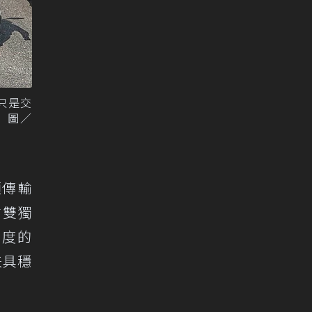
只是交
 圖／
顧傳輸
前雙獨
0度的
兼具穩