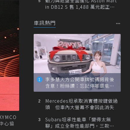
動力與底盤全面進化 Aston Mart
in DB12 S 售 1,488 萬元起正式
登台
車訊熱門
李多慧大方公開車牌號碼揭背後
含意！粉絲讚：忘記停哪還能幫
忙找車
Mercedes坦承取消實體按鍵做過
頭 但車內大螢幕不會因此消失
YMCO
Subaru坦承性能車「變得太無
中心協
聊」成立全新性能部門，三款手