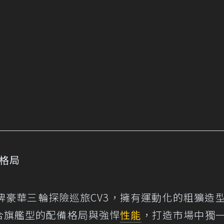
新格局
牌豪華三輪探險巡旅CV3，擁有運動化的粗獷造
，結合旗艦型的配備格局與強悍
性能
，打造市場中獨