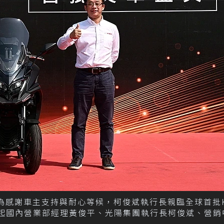
，為感謝車主支持與耐心等候，柯俊斌執行長親臨全球首批K
左起國內營業部經理黃俊平、光陽集團執行長柯俊斌、營銷