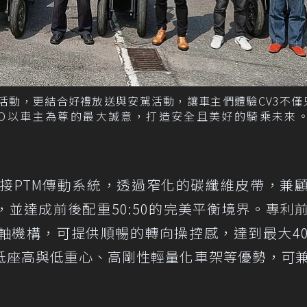
交車活動，更結合好禮放送與安駕活動，讓車主們體驗CV3不僅
CO以車主為尊的最大誠意，打造安全且美好的騎乘未來。
，銜接PTM傳動系統，透過窄化的碳纖維皮帶，兼
並達成前後配重50:50的完美平衡境界。專利
軸機構，可提供順暢的轉向操控感，達到最大4
低座高與低重心、高剛性輕量化車架等優勢，可