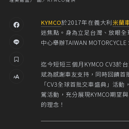
KYMCO
於2017年在義大利
米蘭
迷焦點。身為立足台灣、放眼全球
中心舉辦TAIWAN MOTORCY
迄今短短三個月KYMCO CV
斌為感謝車友支持，同時回饋首
「CV3全球首批交車盛典」活
駕活動，充分展現KYMCO期
的理念！