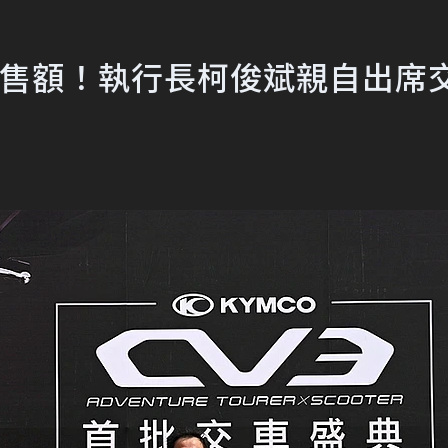
億銷售額！執行長柯俊斌親自出席