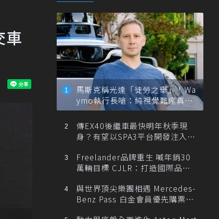
交車
馬斯克稱光達「徒勞之舉」！Wa
ymo執行長嗆：純視覺難達真正
自動駕駛
傳EX40後繼車最快明年秋季現
身？有望以SPA3平台開發注入80
0V動力
Freelander品牌重生 喊年銷30
萬輛目標 CJLR：打造國際品牌
半數銷量來自全球！
與世界頂尖樂團相遇 Mercedes-
Benz Pass 白金會員優先購票維
也納愛樂