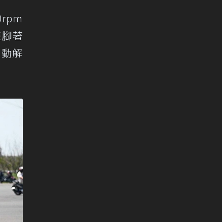
rpm
雙腳著
自動解