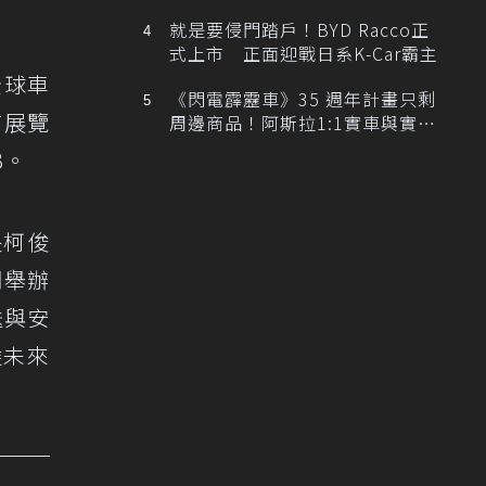
排跑車開發中！
就是要侵門踏戶！BYD Racco正
式上市 正面迎戰日系K-Car霸主
全球車
《閃電霹靂車》35 週年計畫只剩
商展覽
周邊商品！阿斯拉1:1實車與實體
展覽雙雙喊卡
3。
長柯俊
司舉辦
送與安
乘未來