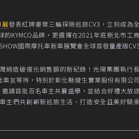
車展
發表紅牌豪華三輪探險巡旅CV3，立刻成為
的KYMCO品牌，更選擇在2021年底新北市工
CLE SHOW國際摩托車新車展覽會全球首發量產版CV
3於台灣締造破億元銷售額的新紀錄！光陽集團執行
批車友等待，特別於彰化縣健生實業股份有限公
動，邀請首批百名車主共襄盛舉，並結合好禮大放
望與車主們共創嶄新巡旅生活、打造安全且美好騎