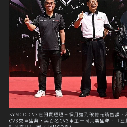
KYMCO CV3在開賣短短三個月達到破億元銷售額
CV3交車盛典，與百名CV3車主一同共襄盛舉。（
理吳嘉益） 圖／KYMCO提供