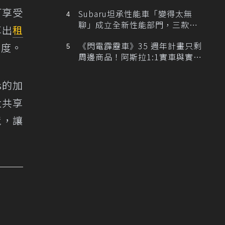
可享受
Subaru坦承性能車「變得太無
聊」成立全新性能部門，三款手
享出
租
排跑車開發中！
《閃電霹靂車》35 週年計畫只剩
定度。
周邊商品！阿斯拉1:1實車與實體
展覽雙雙喊卡
s的加
大共享
境，讓