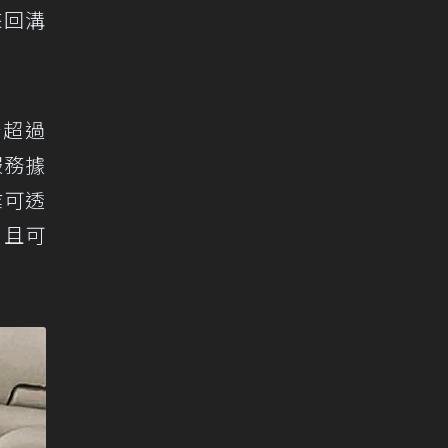
來回溝
台超過
服務據
業可透
，且可