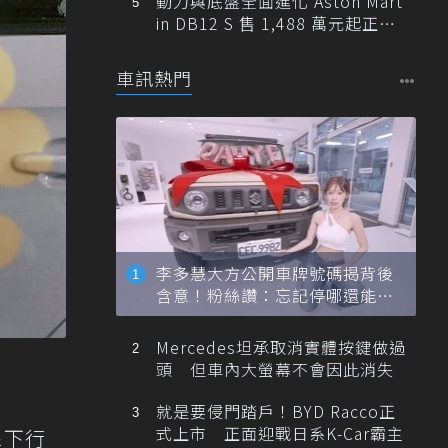
動力與底盤全面進化 Aston Mart
in DB12 S 售 1,488 萬元起正式
登台
車訊熱門
李多慧大方公開車牌號碼揭背後
含意！粉絲讚：忘記停哪還能幫
忙找車
Mercedes坦承取消實體按鍵做過
頭 但車內大螢幕不會因此消失
就是要侵門踏戶！BYD Racco正
式上市 正面迎戰日系K-Car霸主
線下行