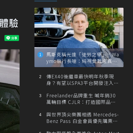
油體驗
馬斯克稱光達「徒勞之舉」！Wa
ymo執行長嗆：純視覺難達真正
自動駕駛
傳EX40後繼車最快明年秋季現
身？有望以SPA3平台開發注入80
0V動力
Freelander品牌重生 喊年銷30
萬輛目標 CJLR：打造國際品牌
半數銷量來自全球！
與世界頂尖樂團相遇 Mercedes-
Benz Pass 白金會員優先購票維
也納愛樂