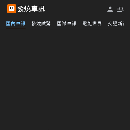
國內車訊
發燒試駕
國際車訊
電能世界
交通新訊