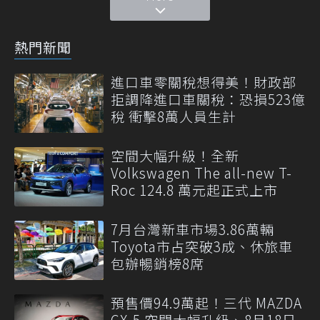
熱門新聞
進口車零關稅想得美！財政部
拒調降進口車關稅：恐損523億
稅 衝擊8萬人員生計
空間大幅升級！全新
Volkswagen The all-new T-
Roc 124.8 萬元起正式上市
7月台灣新車市場3.86萬輛
Toyota市占突破3成、休旅車
包辦暢銷榜8席
預售價94.9萬起！三代 MAZDA
CX-5 空間大幅升級、8月18日