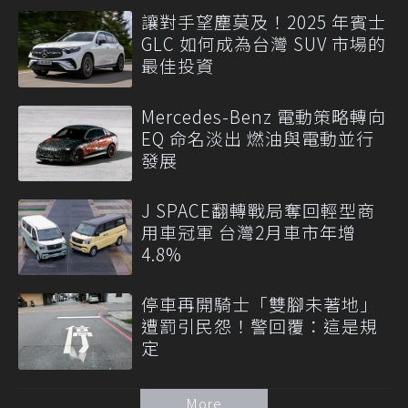
讓對手望塵莫及！2025 年賓士
GLC 如何成為台灣 SUV 市場的
最佳投資
Mercedes-Benz 電動策略轉向
EQ 命名淡出 燃油與電動並行
發展
J SPACE翻轉戰局奪回輕型商
用車冠軍 台灣2月車市年增
4.8%
停車再開騎士「雙腳未著地」
遭罰引民怨！警回覆：這是規
定
More