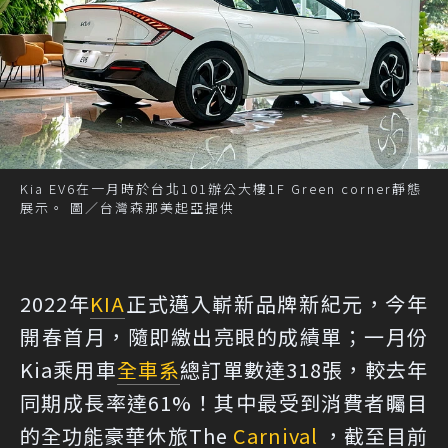
Kia EV6在一月時於台北101辦公大樓1F Green corner靜態
展示。 圖／台灣森那美起亞提供
2022年
KIA
正式邁入嶄新品牌新紀元，今年
開春首月，隨即繳出亮眼的成績單；一月份
Kia乘用車
全車系
總訂單數達318張，較去年
同期成長率達61%！其中最受到消費者矚目
的全功能豪華休旅The
Carnival
，截至目前