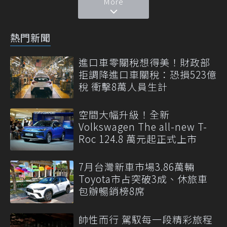
More
熱門新聞
進口車零關稅想得美！財政部
拒調降進口車關稅：恐損523億
稅 衝擊8萬人員生計
空間大幅升級！全新
Volkswagen The all-new T-
Roc 124.8 萬元起正式上市
7月台灣新車市場3.86萬輛
Toyota市占突破3成、休旅車
包辦暢銷榜8席
帥性而行 駕馭每一段精彩旅程