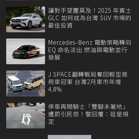
讓對手望塵莫及！2025 年賓士
GLC 如何成為台灣 SUV 市場的
最佳投資
Mercedes-Benz 電動策略轉向
EQ 命名淡出 燃油與電動並行
發展
J SPACE翻轉戰局奪回輕型商
用車冠軍 台灣2月車市年增
4.8%
停車再開騎士「雙腳未著地」
遭罰引民怨！警回覆：這是規
定