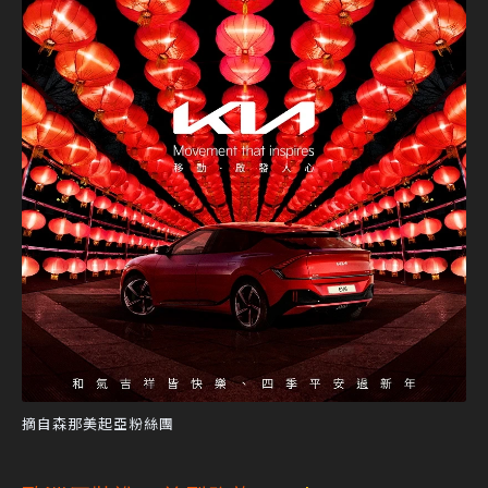
摘自森那美起亞粉絲團