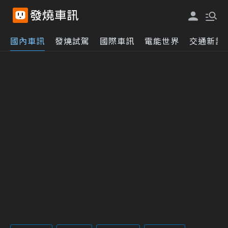
國內車訊
發燒試駕
國際車訊
電能世界
交通新訊