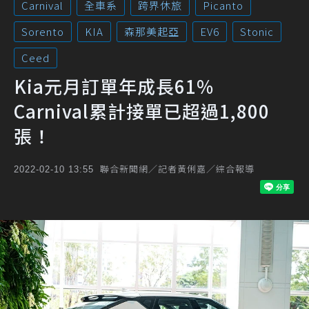
Carnival
全車系
跨界休旅
Picanto
Sorento
KIA
森那美起亞
EV6
Stonic
Ceed
Kia元月訂單年成長61%
Carnival累計接單已超過1,800
張！
聯合新聞網／記者黃俐嘉／綜合報導
2022-02-10 13:55