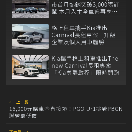
市首月熱銷突破3,000張訂
單 本月入主全車系再享電
子後視鏡
格上租車攜手Kia推出
Carnival長租專案 升級
企業及個人用車體驗
Kia攜手格上租車推出The
new Carnival長租專案
「Kia尊爵啟程」限時開跑
←
上一篇
16,000元購車金直接領！PGO Ur1挑戰PBGN
聯盟最低價
下一篇
→