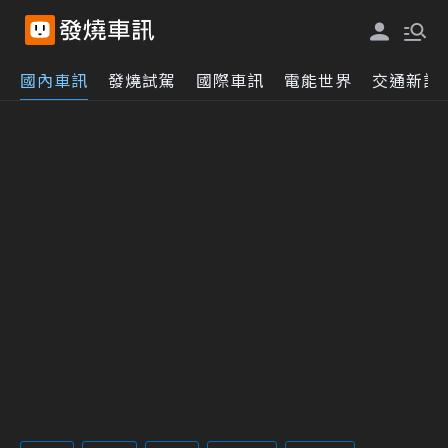
國內車訊
發燒試駕
國際車訊
電能世界
交通新訊