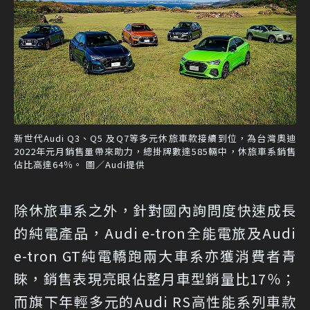
新世代Audi Q3、Q5 及Q7等多元休旅車款接續到位，為台灣奧迪
2022年元月銷售量帶來助力，總掛牌數達585輛中，休旅車系銷售
佔比高達64％。 圖／Audi提供
除休旅車系之外，針對國內詢問度快速成長
的純電產品，Audi e-tron全能電旅及Audi
e-tron GT純電轎跑兩大車系亦獲消費者青
睞，銷售表現亮眼佔整月車型銷量比17％；
而旗下年輕多元的Audi RS高性能系列車款