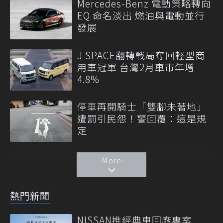
Mercedes-Benz 電動策略轉向
EQ 命名淡出 燃油與電動並行
發展
J SPACE翻轉戰局奪回輕型商
用車冠軍 台灣2月車市年增
4.8%
停車再開騎士「雙腳未著地」
遭罰引民怨！警回覆：這是規
定
More
熱門新聞
NISSAN推經典車回廠專案