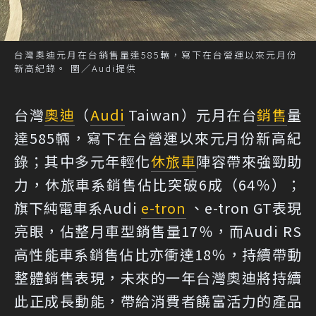
台灣奧迪元月在台銷售量達585輛，寫下在台營運以來元月份
新高紀錄。 圖／Audi提供
台灣
奧迪
（
Audi
Taiwan）元月在台
銷售
量
達585輛，寫下在台營運以來元月份新高紀
錄；其中多元年輕化
休旅車
陣容帶來強勁助
力，休旅車系銷售佔比突破6成（64％）；
旗下純電車系Audi
e-tron
、e-tron GT表現
亮眼，佔整月車型銷售量17％，而Audi RS
高性能車系銷售佔比亦衝達18％，持續帶動
整體銷售表現，未來的一年台灣奧迪將持續
此正成長動能，帶給消費者饒富活力的產品