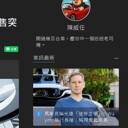
銷售突
陳威任
開過幾百台車，塵世中一個迷途老司
機。
車訊最新
馬斯克稱光達「徒勞之舉」！Wa
ymo執行長嗆：純視覺難達真正
自動駕駛