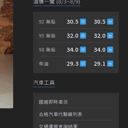
油價一覽 (8/3~8/9)
30.5
30.5
92 無鉛
32.0
32.0
95 無鉛
34.0
34.0
98 無鉛
29.3
29.1
柴油
汽車工具
國道即時車況
合格汽車代驗廠列表
交通違規查詢結果