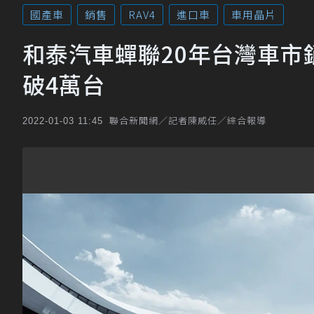
國產車
銷售
RAV4
進口車
車用晶片
和泰汽車蟬聯20年台灣車市銷售冠
破4萬台
聯合新聞網／記者陳威任／綜合報導
2022-01-03 11:45