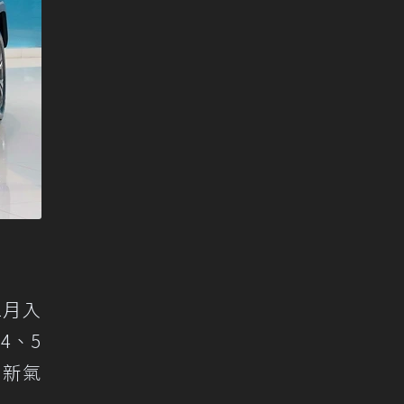
1月入
4、5
好新氣