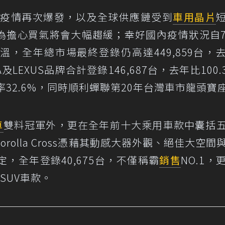
毒疫情再次爆發，以及全球供應鏈受到
車用晶片
為擔心買氣將會大幅趨緩；幸好國內疫情狀況自
，全年總市場最終登錄仍高達449,859台，
及LEXUS品牌合計登錄146,687台，去年比100.
32.6%，同時順利蟬聯第20年台灣車市龍頭寶
車
雙料冠軍外，更在全年前十大乘用車款中囊括
olla Cross憑藉其動感大器外觀、絕佳大空間
，全年登錄40,675台，不僅稱霸
銷售
NO.1，
SUV車款。