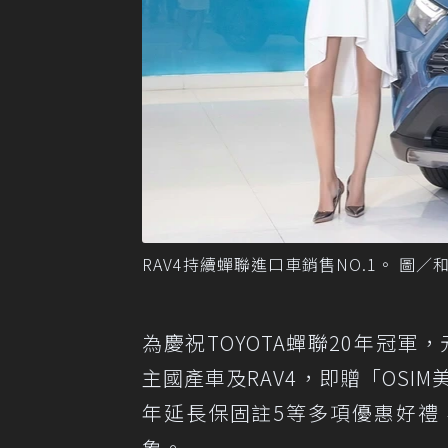
RAV4持續蟬聯進口車銷售NO.1。 圖／
為慶祝TOYOTA蟬聯20年冠軍
主國產車及RAV4，即贈「OSIM美
年延長保固註5等多項優惠好禮
象。