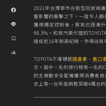
2021年台灣車市在新型冠狀病
重影響的衝擊之下，一度令人頗
獲得穩定控制後，買氣也逐漸升溫
98.3%。和泰汽車代理的TOYOTA
達成近16年新高紀錄，市場佔有率
TOYOTA不僅穩居
國產車
、
進口
次。其中，名列排行榜第一名的Cor
的主被動安全配備獲得消費者肯定
史上第一台年度銷售突破4萬台的