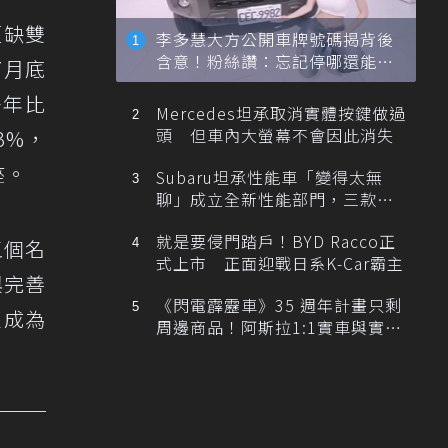
短缺雙
李多慧大方公開車牌號碼揭背後
含意！粉絲讚：忘記停哪還能幫
7月底
忙找車
去年比
Mercedes坦承取消實體按鍵做過
頭 但車內大螢幕不會因此消失
3%，
座。
Subaru坦承性能車「變得太無
聊」成立全新性能部門，三款手
排跑車開發中！
就是要侵門踏戶！BYD Racco正
五個名
式上市 正面迎戰日系K-Car霸主
與完善
《閃電霹靂車》35 週年計畫只剩
更成為
周邊商品！阿斯拉1:1實車與實體
展覽雙雙喊卡