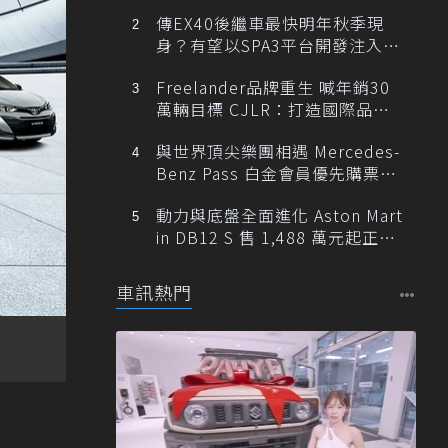
傳EX40後繼車最快明年秋季現
身？有望以SPA3平台開發注入80
0V動力
Freelander品牌重生 喊年銷30
萬輛目標 CJLR：打造國際品牌
半數銷量來自全球！
與世界頂尖樂團相遇 Mercedes-
Benz Pass 白金會員優先購票維
也納愛樂
動力與底盤全面進化 Aston Mart
in DB12 S 售 1,488 萬元起正式
登台
車訊熱門