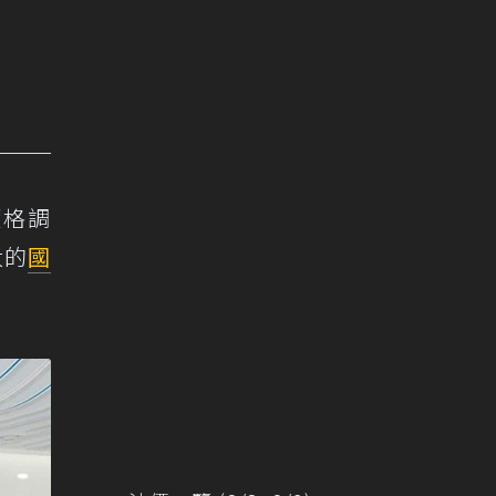
價格調
大的
國