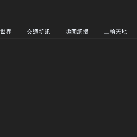
世界
交通新訊
趣聞網搜
二輪天地