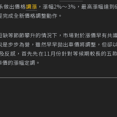
車系做出價格
調漲
，漲幅2%～3%，最高漲幅達到
經完成全新價格調整動作。
短缺等節節攀升的情況下，市場對於漲價早有共
說是步步為營，雖然早早拋出車價將調整，但卻
及反感，首先先在11月份針對等候期較長的五
車價的漲幅定調。