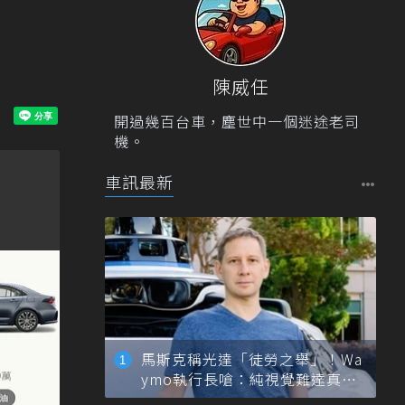
陳威任
開過幾百台車，塵世中一個迷途老司
機。
車訊最新
馬斯克稱光達「徒勞之舉」！Wa
ymo執行長嗆：純視覺難達真正
自動駕駛