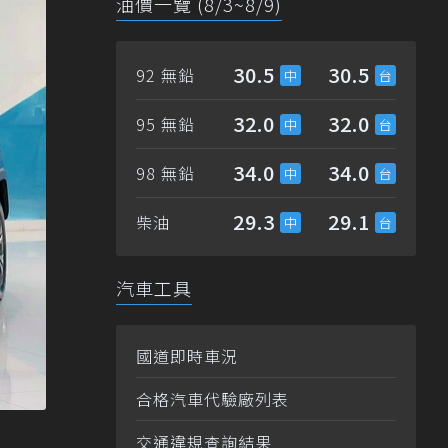
油價一覽 (8/3~8/9)
30.5
30.5
92 無鉛
32.0
32.0
95 無鉛
34.0
34.0
98 無鉛
29.3
29.1
柴油
汽車工具
國道即時車況
合格汽車代驗廠列表
交通違規查詢結果