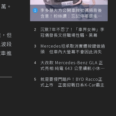
6萬。
李多慧大方公開車牌號碼揭背後
含意！粉絲讚：忘記停哪還能幫
忙找車
沉默7年不忍了！「車界女神」李
識，但
冠儀發長文控職場性騷、黑幕
以波段
Mercedes坦承取消實體按鍵做過
頭 但車內大螢幕不會因此消失
款車進
大改款 Mercedes-Benz GLA 正
式亮相 純電 643 公里續航小休
旅！
就是要侵門踏戶！BYD Racco正
式上市 正面迎戰日系K-Car霸主