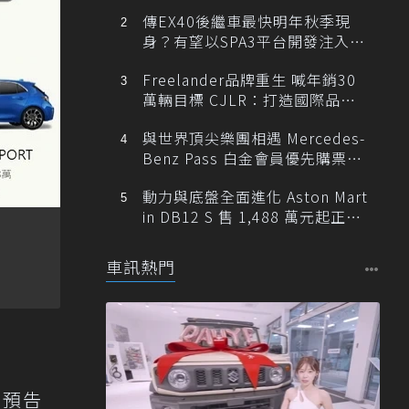
傳EX40後繼車最快明年秋季現
身？有望以SPA3平台開發注入80
0V動力
Freelander品牌重生 喊年銷30
萬輛目標 CJLR：打造國際品牌
半數銷量來自全球！
與世界頂尖樂團相遇 Mercedes-
Benz Pass 白金會員優先購票維
也納愛樂
動力與底盤全面進化 Aston Mart
in DB12 S 售 1,488 萬元起正式
登台
車訊熱門
前預告