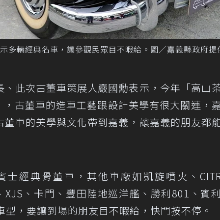
示多輛經典名車，讓參觀民眾目不暇給。圖／嘉義縣政府提
長、此次古董車策展人嚴國勳表示，今年「高山
gn」，古董車的造車工藝跟設計美學有很大關連，
古董車的美學與文化帶到嘉義，讓嘉義的朋友都
士經典骨董車，其他車廠如凱旋噴火、CITR
r XJ6、XJS、卡門、豐田陸地巡洋艦、勝利801、賓
代表車型，要讓到場的朋友目不暇給，快門按不停。