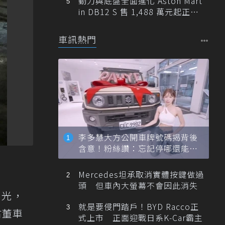
動力與底盤全面進化 Aston Mart
in DB12 S 售 1,488 萬元起正式
登台
車訊熱門
李多慧大方公開車牌號碼揭背後
含意！粉絲讚：忘記停哪還能幫
忙找車
Mercedes坦承取消實體按鍵做過
頭 但車內大螢幕不會因此消失
目光，
就是要侵門踏戶！BYD Racco正
古董車
式上市 正面迎戰日系K-Car霸主