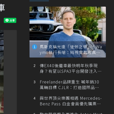
車
馬斯克稱光達「徒勞之舉」！Wa
ymo執行長嗆：純視覺難達真正
自動駕駛
傳EX40後繼車最快明年秋季現
身？有望以SPA3平台開發注入80
0V動力
Freelander品牌重生 喊年銷30
萬輛目標 CJLR：打造國際品牌
半數銷量來自全球！
與世界頂尖樂團相遇 Mercedes-
Benz Pass 白金會員優先購票維
也納愛樂