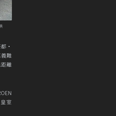
供
茶都・
嘉義難
能距離
OEN
利皇室