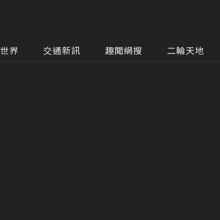
世界
交通新訊
趣聞網搜
二輪天地