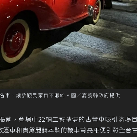
名車，讓參觀民眾目不暇給。圖／嘉義縣政府提供
揭幕，會場中22輛工藝精湛的古董車吸引滿場
敞篷車和奧黛麗赫本騎的機車甫亮相便引發全台