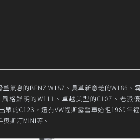
氣息的BENZ W187、具革新意義的W186、
、風格鮮明的W111、卓越美型的C107、老派
出眾的C123，還有VW福斯露營車始祖1969年福
手奧斯汀MINI等。