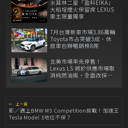
米其林二星「盈科EIKA」
大稻埕煙火保留席 LEXUS
車主限量獨享
7月台灣新車市場3.86萬輛
Toyota市占突破3成、休
旅車包辦暢銷榜8席
北美市場率先停售！
Lexus LS 將於供應市場取
消純燃油版，全面改採單
一油電動力
←
上一篇
影／遇上BMW M3 Competition挑戰！加速王
Tesla Model 3地位不保？