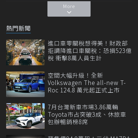
More
熱門新聞
進口車零關稅想得美！財政部
拒調降進口車關稅：恐損523億
稅 衝擊8萬人員生計
空間大幅升級！全新
Volkswagen The all-new T-
Roc 124.8 萬元起正式上市
7月台灣新車市場3.86萬輛
Toyota市占突破3成、休旅車
包辦暢銷榜8席