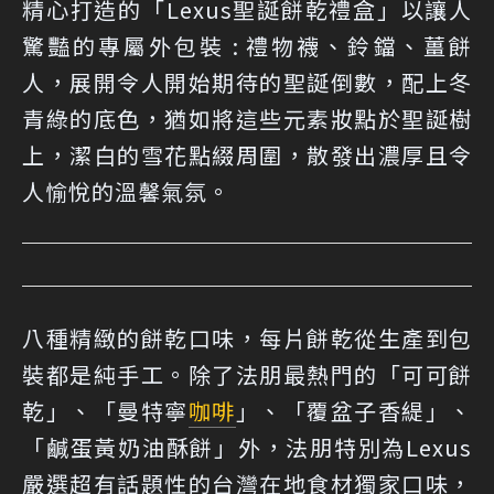
精心打造的「Lexus聖誕餅乾禮盒」以讓人
驚豔的專屬外包裝 : 禮物襪、鈴鐺、薑餅
人，展開令人開始期待的聖誕倒數，配上冬
青綠的底色，猶如將這些元素妝點於聖誕樹
上，潔白的雪花點綴周圍，散發出濃厚且令
人愉悅的溫馨氣氛。
八種精緻的餅乾口味，每片餅乾從生產到包
裝都是純手工。除了法朋最熱門的「可可餅
乾」、「曼特寧
咖啡
」、「覆盆子香緹」、
「鹹蛋黃奶油酥餅」外，法朋特別為Lexus
嚴選超有話題性的台灣在地食材獨家口味，