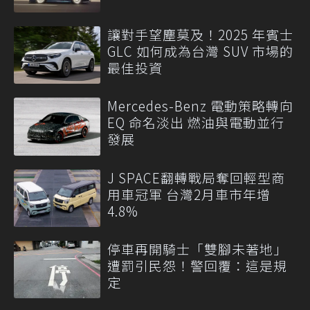
讓對手望塵莫及！2025 年賓士
GLC 如何成為台灣 SUV 市場的
最佳投資
Mercedes-Benz 電動策略轉向
EQ 命名淡出 燃油與電動並行
發展
J SPACE翻轉戰局奪回輕型商
用車冠軍 台灣2月車市年增
4.8%
停車再開騎士「雙腳未著地」
遭罰引民怨！警回覆：這是規
定