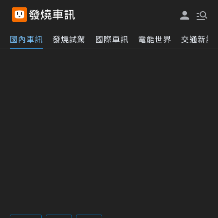
國內車訊
發燒試駕
國際車訊
電能世界
交通新訊