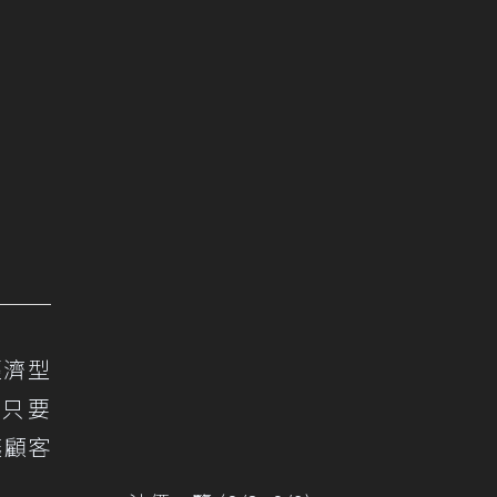
經濟型
內只要
讓顧客