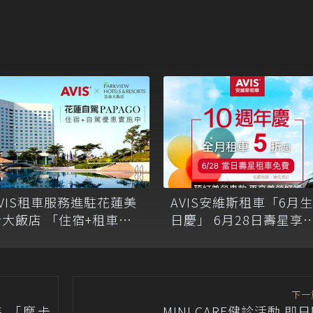
AVIS租車服務進駐花蓮美
AVIS安維斯租車「6月生
侖大飯店 「住宿+租車」
日慶」 6月28日壽星享
一站式服務
費用車一天
下一
等待 「摩卡
MINI CARE健診活動 即