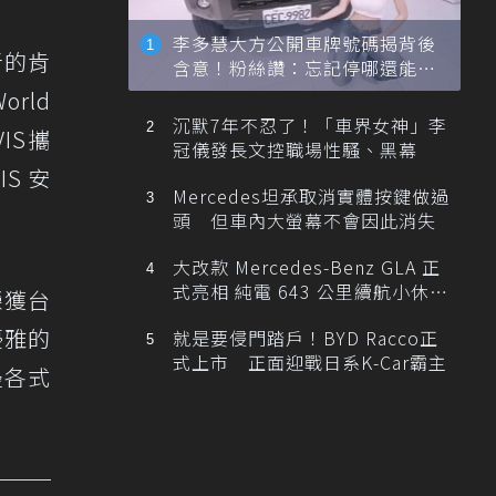
李多慧大方公開車牌號碼揭背後
者的肯
含意！粉絲讚：忘記停哪還能幫
忙找車
rld
沉默7年不忍了！「車界女神」李
IS攜
冠儀發長文控職場性騷、黑幕
S 安
Mercedes坦承取消實體按鍵做過
頭 但車內大螢幕不會因此消失
大改款 Mercedes-Benz GLA 正
式亮相 純電 643 公里續航小休
榮獲台
旅！
優雅的
就是要侵門踏戶！BYD Racco正
式上市 正面迎戰日系K-Car霸主
邊各式