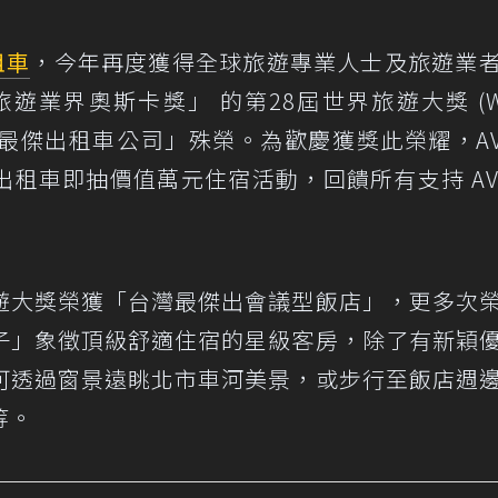
租車
，今年再度獲得全球旅遊專業人士及旅遊業
業界奧斯卡獎」 的第28屆世界旅遊大獎 (Wo
獲得「台灣最傑出租車公司」殊榮。為歡慶獲獎此榮耀，AV
租車即抽價值萬元住宿活動，回饋所有支持 AVI
遊大獎榮獲「台灣最傑出會議型飯店」，更多次
子」象徵頂級舒適住宿的星級客房，除了有新穎
可透過窗景遠眺北市車河美景，或步行至飯店週
等。