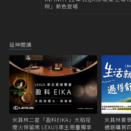
棕」新色登場
延伸閱讀
米其林二星「盈科EIKA」大稻埕
米其林夏
煙火保留席 LEXUS車主限量獨享
通路購買