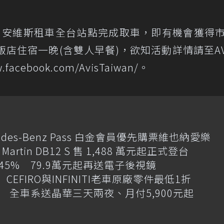
AVIS 安維斯租車全台站點完成取車，即有機會獲得
大飯店住宿一晚(含雙人早餐)，欲知活動詳情請至AV
cebook.com/AvisTaiwan/。
des-Benz Pass 白金會員優先購票維也納愛樂
artin DB12 S 售 1,488 萬元起正式登台
增145% 79.9萬元起再送電子後視鏡
CEFIRO與INFINITI老車原廠零件最低1折
 全車系送晶華三天兩夜、月付5,900元起