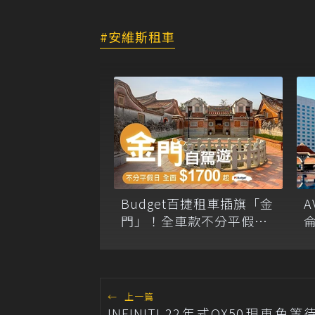
安維斯租車
Budget百捷租車插旗「金
門」！全車款不分平假日
全面1,700元起
←
上一篇
INFINITI 22年式QX50現車免