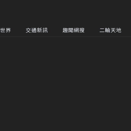
世界
交通新訊
趣聞網搜
二輪天地