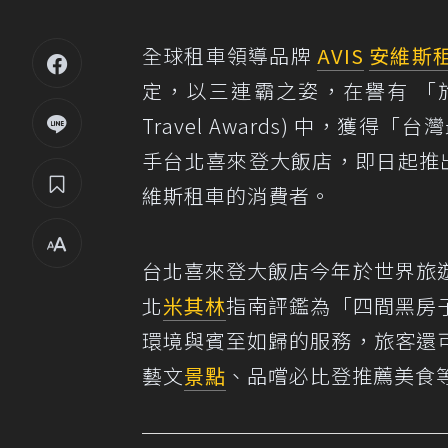
全球租車領導品牌
AVIS
安維斯
定，以三連霸之姿，在譽有 「旅遊
Travel Awards) 中，
手台北喜來登大飯店，即日起推出
維斯租車的消費者。
台北喜來登大飯店今年於世界旅
北
米其林
指南評鑑為「四間黑房
環境與賓至如歸的服務，旅客還
藝文
景點
、品嚐必比登推薦美食