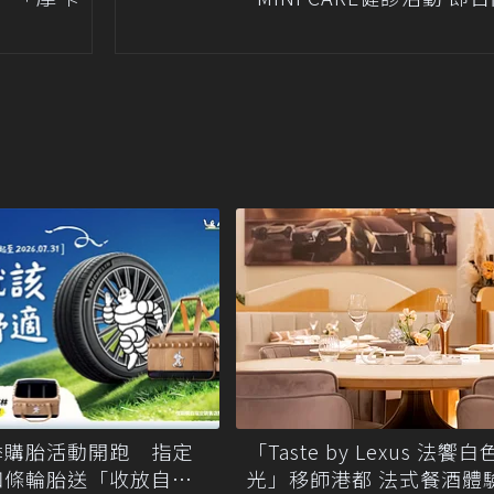
季購胎活動開跑 指定
「Taste by Lexus 法饗
四條輪胎送「收放自如
光」移師港都 法式餐酒體