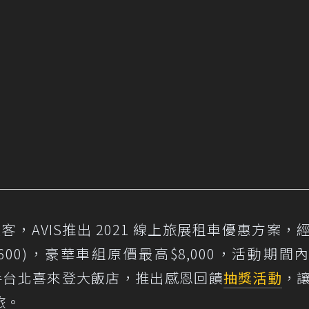
客，AVIS推出 2021 線上旅展租車優惠方案，
$2,600)，豪華車組原價最高$8,000，活動期間
更攜手台北喜來登大飯店，推出感恩回饋
抽獎活動
，
旅。