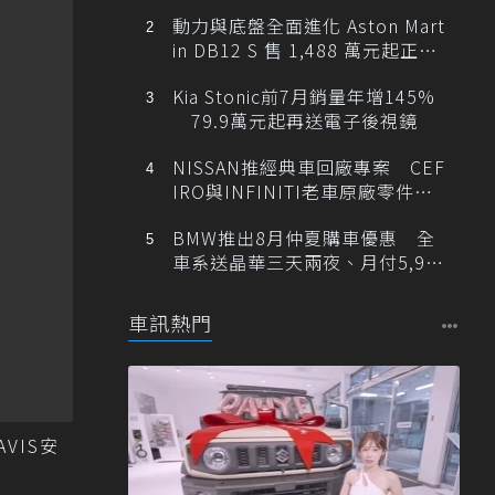
動力與底盤全面進化 Aston Mart
in DB12 S 售 1,488 萬元起正式
登台
Kia Stonic前7月銷量年增145%
79.9萬元起再送電子後視鏡
NISSAN推經典車回廠專案 CEF
IRO與INFINITI老車原廠零件最
低1折
BMW推出8月仲夏購車優惠 全
車系送晶華三天兩夜、月付5,900
元起
車訊熱門
VIS安