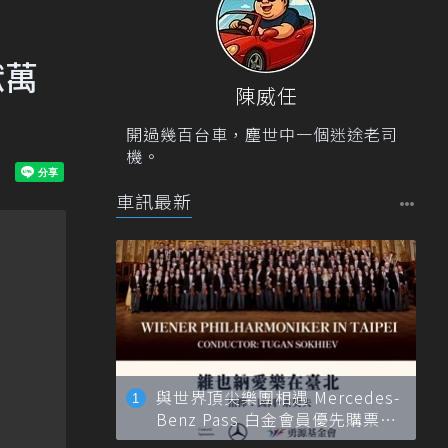
獻萬
陳威任
開過幾百台車，塵世中一個迷途老司
機。
車訊最新
與世界頂尖樂團相遇 Mercedes-
Benz Pass 白金會員優先購票維
也納愛樂