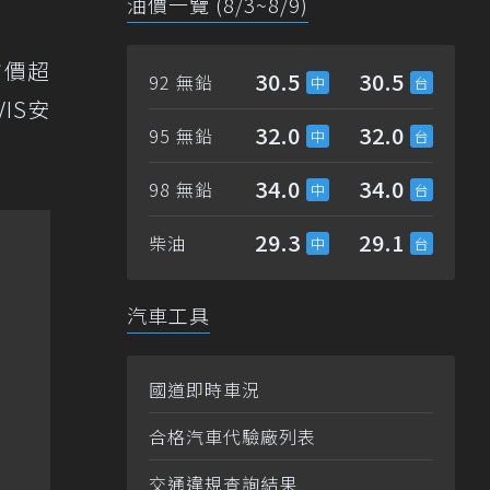
油價一覽 (8/3~8/9)
市價超
30.5
30.5
92 無鉛
IS安
32.0
32.0
95 無鉛
34.0
34.0
98 無鉛
29.3
29.1
柴油
汽車工具
國道即時車況
合格汽車代驗廠列表
交通違規查詢結果