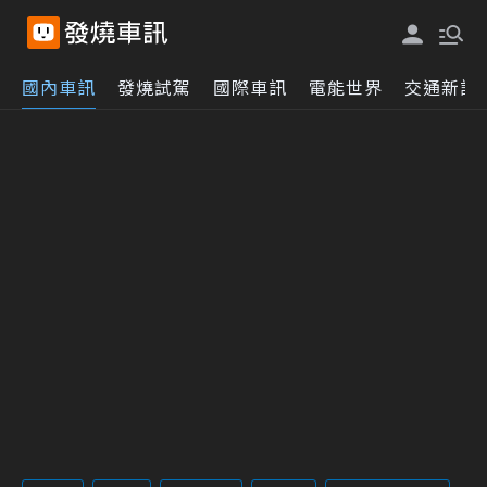
國內車訊
發燒試駕
國際車訊
電能世界
交通新訊