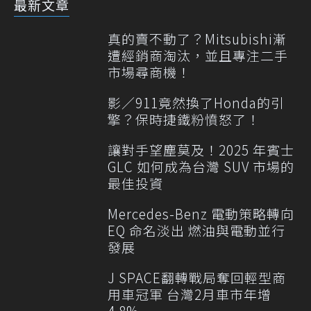
最新文章
真的賣不動了？Mitsubishi漸
遭經銷商淘汰，並且專注二手
市場尋商機！
影／911竟然換了Honda的引
擎？保時捷鐵粉憤怒了！
讓對手望塵莫及！2025 年賓士
GLC 如何成為台灣 SUV 市場的
最佳投資
Mercedes-Benz 電動策略轉向
EQ 命名淡出 燃油與電動並行
發展
J SPACE翻轉戰局奪回輕型商
用車冠軍 台灣2月車市年增
4.8%