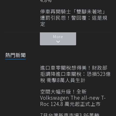
停車再開騎士「雙腳未著地」
遭罰引民怨！警回覆：這是規
定
More
熱門新聞
進口車零關稅想得美！財政部
拒調降進口車關稅：恐損523億
稅 衝擊8萬人員生計
空間大幅升級！全新
Volkswagen The all-new T-
Roc 124.8 萬元起正式上市
7月台灣新車市場3.86萬輛