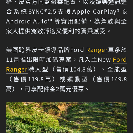
椅、皮質方向盤豪華配置，以及娛樂通訊整
合系統SYNC®2.5支援Apple CarPlay® &
Android Auto™ 等實用配備，為駕駛與全
家人提供寬敞舒適又便利的駕乘感受。
美國跨界皮卡領導品牌Ford
Ranger
車系於
11月推出限時加碼專案，凡入主New
Ford
Ranger
職人型（售價104.8萬）、全能型
（售價119.8萬）或運動型（售價149.8
萬），可享配件金2萬元優惠。