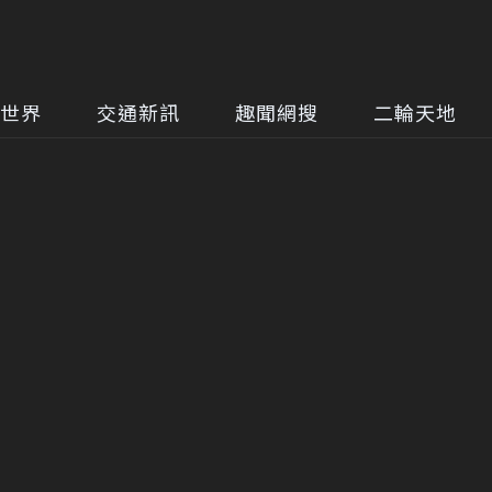
世界
交通新訊
趣聞網搜
二輪天地