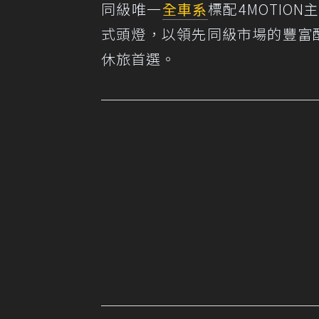
同級唯一
全車系
標配4MOTION主
式頭燈，以領先同級市場的豐富
休旅首選。