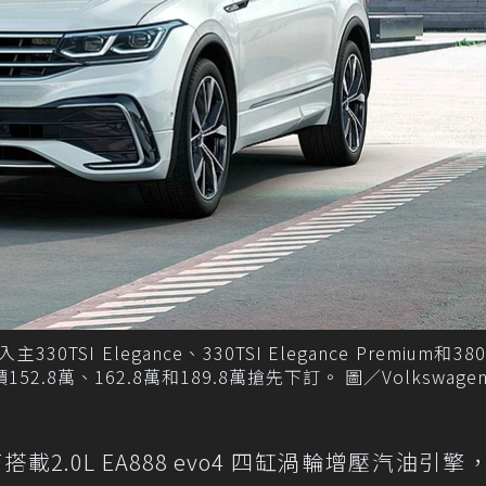
0TSI Elegance、330TSI Elegance Premium和380T
價152.8萬、162.8萬和189.8萬搶先下訂。 圖／Volkswag
全面搭載2.0L EA888 evo4 四缸渦輪增壓汽油引