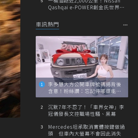
一桶油跑近2,000公里！Nissan
Qashqai e-POWER創金氏世界紀
錄
車訊熱門
李多慧大方公開車牌號碼揭背後
含意！粉絲讚：忘記停哪還能幫
忙找車
沉默7年不忍了！「車界女神」李
冠儀發長文控職場性騷、黑幕
Mercedes坦承取消實體按鍵做過
頭 但車內大螢幕不會因此消失