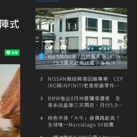
矩陣式
Kia Stonic前7月銷量年增145%
79.9萬元起再送電子後視鏡
NISSAN推經典車回廠專案 CEF
IRO與INFINITI老車原廠零件最
低1折
BMW推出8月仲夏購車優惠 全
車系送晶華三天兩夜、月付5,900
元起
棕色手排「大牛」身價再創高？
全球唯一Murciélago SV拍賣