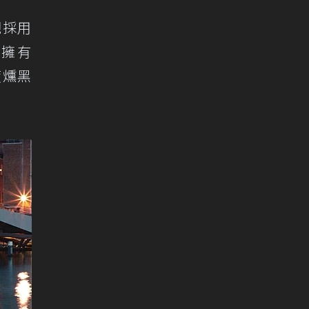
觀採用
e擁有
度燻黑