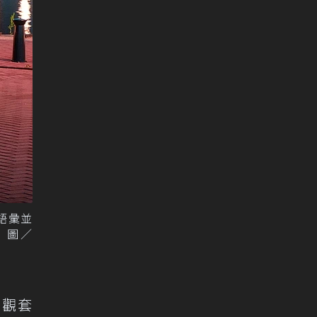
計語彙並
 圖／
與外觀套