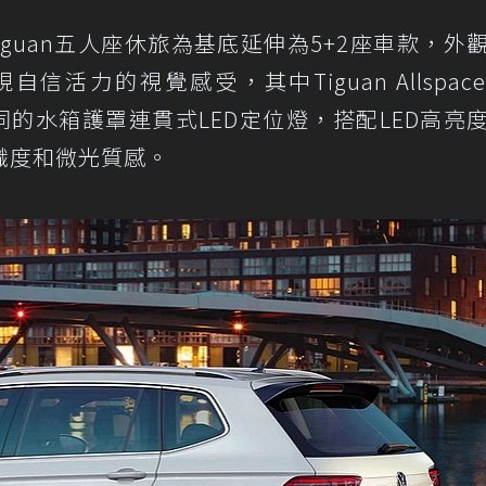
ce以Tiguan五人座休旅為基底延伸為5+2座車款，外
活力的視覺感受，其中Tiguan Allspac
與眾不同的水箱護罩連貫式LED定位燈，搭配LED高亮
識度和微光質感。