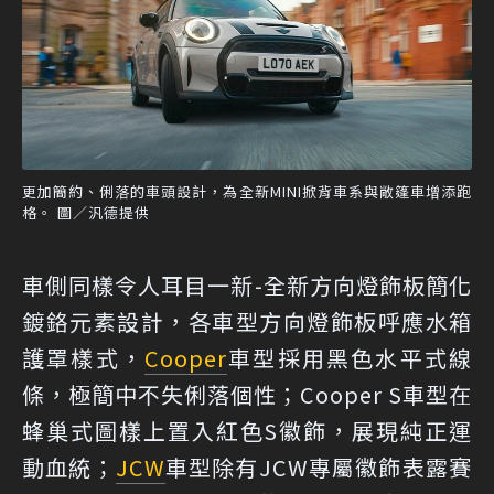
更加簡約、俐落的車頭設計，為全新MINI掀背車系與敞篷車增添跑
格。 圖／汎德提供
車側同樣令人耳目一新-全新方向燈飾板簡化
鍍鉻元素設計，各車型方向燈飾板呼應水箱
護罩樣式，
Cooper
車型採用黑色水平式線
條，極簡中不失俐落個性；Cooper S車型在
蜂巢式圖樣上置入紅色S徽飾，展現純正運
動血統；
JCW
車型除有JCW專屬徽飾表露賽