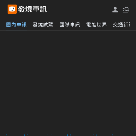
國內車訊
發燒試駕
國際車訊
電能世界
交通新訊