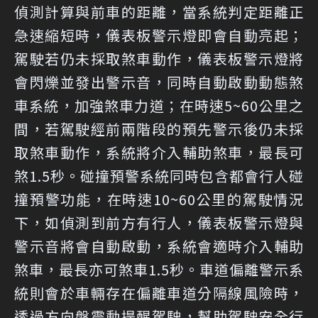
偵測計算與前車的距離，當系統判定距離正
急速縮短時，儀表板警示燈即會自動亮起；
駕駛若仍未採取煞車動作，儀表板警示燈將
會閃爍並發出警示音，同時自動啟動動態煞
車系統，加強煞車力道；在時速5~60公里之
間，若駕駛經前兩階段的預先警示後仍未採
取煞車動作，系統將介入輔助煞車，最長可
煞1.5秒。碰撞預警系統同時包含都會行人碰
撞預警功能，在時速10~60公里的駕駛情況
下，如偵測到前方有行人，儀表板警示燈與
警示音將會自動啟動，系統會適時介入輔助
煞車，最長亦可煞車1.5秒。車道偏離警示系
統則會於車輛存在偏離車道分隔線風險時，
透過方向盤震動提醒駕駛，幫助駕駛安全行