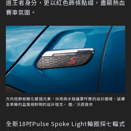
道王者身分，更以紅色飾條點綴，盡顯熱血
賽車氛圍。
方向燈飾板簡化鍍鉻元素，採用與水箱護罩呼應的設計圖樣，延續
全車簡約且風格鮮明的設計理念。 圖／汎德提供
全新18吋Pulse Spoke Light輪圈採七輻式