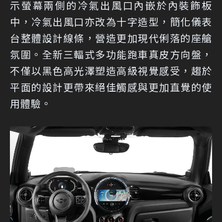
示螢幕兩側的冷氣出風口內嵌於內裝飾板
中，冷氣出風口亦改為十字造型，簡化儀表
台整體設計線條，營造更加現代俐落的座艙
氛圍。全新三輻式多功能跑車真皮方向盤，
不僅以黑色高光澤塑造高級視覺感受，趨於
平面的設計更帶來絕佳觸感與更加直覺的使
用體驗。