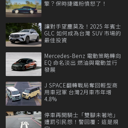
擎？保時捷鐵粉憤怒了！
讓對手望塵莫及！2025 年賓士
GLC 如何成為台灣 SUV 市場的
最佳投資
Mercedes-Benz 電動策略轉向
EQ 命名淡出 燃油與電動並行
發展
J SPACE翻轉戰局奪回輕型商
用車冠軍 台灣2月車市年增
4.8%
停車再開騎士「雙腳未著地」
遭罰引民怨！警回覆：這是規