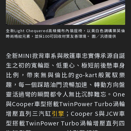
全新Light Chequered高級織布內裝座椅，以黃白色調構築英倫
時尚格紋元素，並採100可回收材質友善環境。 圖／汎德提供
全新MINI掀背車系與敞篷車忠實傳承源自誕
生之初的寬輪距、低重心、極短前後懸車身
比例，帶來無與倫比的go-kart般駕馭樂
趣，每一個踩踏油門流暢加速、轉動方向盤
靈活過彎的瞬間都令人無比沉醉難忘。One
與Cooper車型搭載TwinPower Turbo渦輪
增壓直列三汽缸
引擎
；Cooper S與JCW車
型搭載TwinPower Turbo渦輪增壓直列四