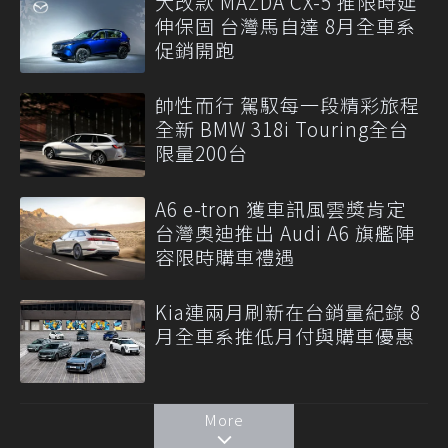
大改款 MAZDA CX-5 推限時延
伸保固 台灣馬自達 8月全車系
促銷開跑
帥性而行 駕馭每一段精彩旅程
全新 BMW 318i Touring全台
限量200台
A6 e-tron 獲車訊風雲獎肯定
台灣奧迪推出 Audi A6 旗艦陣
容限時購車禮遇
Kia連兩月刷新在台銷量紀錄 8
月全車系推低月付與購車優惠
More