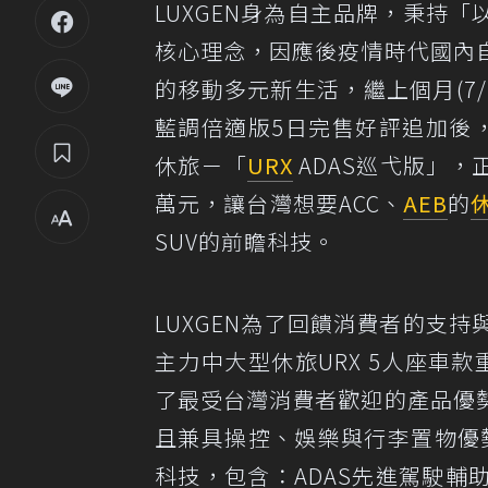
LUXGEN身為自主品牌，秉持
核心理念，因應後疫情時代國內
的移動多元新生活，繼上個月(7/1
藍調倍適版5日完售好評追加後，
休旅－「
URX
ADAS巡弋版」，
萬元，讓台灣想要ACC、
AEB
的
SUV的前瞻科技。
LUXGEN為了回饋消費者的支
主力中大型休旅URX 5人座車款
了最受台灣消費者歡迎的產品優
且兼具操控、娛樂與行李置物優
科技，包含：ADAS先進駕駛