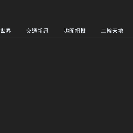
世界
交通新訊
趣聞網搜
二輪天地