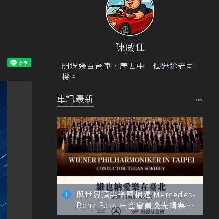
陳威任
開過幾百台車，塵世中一個迷途老司
機。
車訊最新
與世界頂尖樂團相遇 Mercedes-
Benz Pass 白金會員優先購票維
也納愛樂