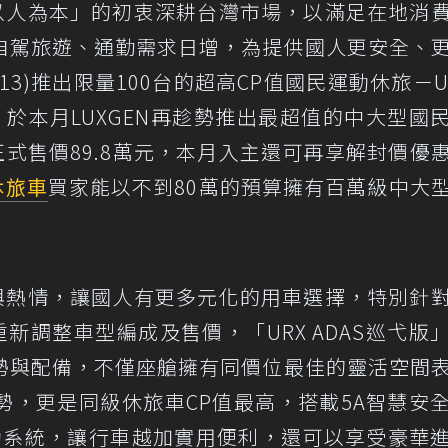
「以人為本」的初衷深耕台灣市場，以滿足在地消
自駕旅遊、通勤需求日增，為提供國人更安全、
3)推出限量100台的超高CP值國民運動休旅－U6
於本月LUXGEN再趁勢推出最超值的中大型國
正式售價89.8萬元，本月入主還可再享解封價優惠7
休旅車
買家能以不到80萬的預算擁有百萬級中大
持與熱情，讓國人有更多元化的用車選擇，特別針
重新調整車型編成及售價，「URX ADAS巡弋版
勢與配備，不僅座艙擁有同價位最佳的靈活空間
勢，更是同級休旅車CP值最高，搭載5A智慧安
輔助系統，讓行車越加實用便利，還可以享受豪華