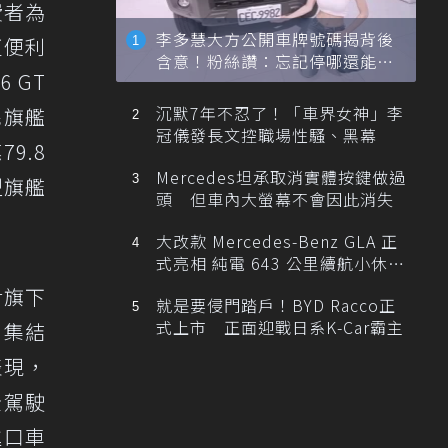
費者為
李多慧大方公開車牌號碼揭背後
更便利
含意！粉絲讚：忘記停哪還能幫
 GT
忙找車
沉默7年不忍了！「車界女神」李
民旗艦
冠儀發長文控職場性騷、黑幕
9.8
Mercedes坦承取消實體按鍵做過
型旗艦
頭 但車內大螢幕不會因此消失
大改款 Mercedes-Benz GLA 正
式亮相 純電 643 公里續航小休
旅！
對旗下
就是要侵門踏戶！BYD Racco正
式上市 正面迎戰日系K-Car霸主
」集結
表現，
全駕駛
進口車