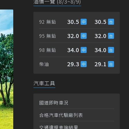
油價一覽 (8/3~8/9)
30.5
30.5
92 無鉛
32.0
32.0
95 無鉛
34.0
34.0
98 無鉛
29.3
29.1
柴油
汽車工具
國道即時車況
合格汽車代驗廠列表
交通違規查詢結果