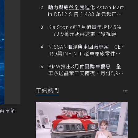
動力與底盤全面進化 Aston Mart
in DB12 S 售 1,488 萬元起正式
登台
Kia Stonic前7月銷量年增145%
79.9萬元起再送電子後視鏡
NISSAN推經典車回廠專案 CEF
IRO與INFINITI老車原廠零件最
低1折
BMW推出8月仲夏購車優惠 全
車系送晶華三天兩夜、月付5,900
元起
車訊熱門
可再享解