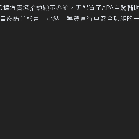
D擴增實境抬頭顯示系統，更配置了APA自駕輔
及AI自然語音秘書「小納」等豐富行車安全功能的