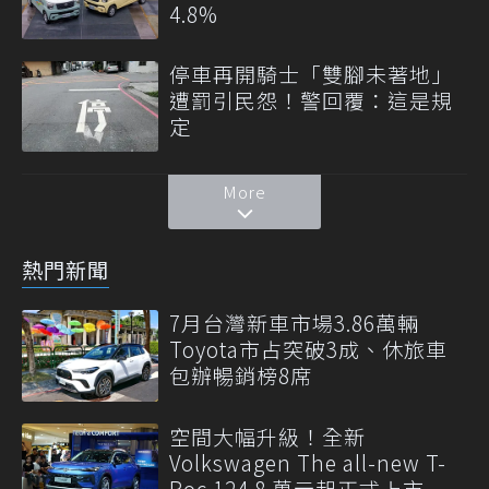
4.8%
停車再開騎士「雙腳未著地」
遭罰引民怨！警回覆：這是規
定
More
熱門新聞
7月台灣新車市場3.86萬輛
Toyota市占突破3成、休旅車
包辦暢銷榜8席
空間大幅升級！全新
Volkswagen The all-new T-
Roc 124.8 萬元起正式上市