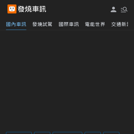
國內車訊
發燒試駕
國際車訊
電能世界
交通新訊