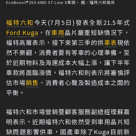
EcoBoost®250 AWD ST-Line X車頭。 圖／福特六和提供
福特六和
今天(7月5日)發表全新21.5年式
Ford Kuga
，在
車用
晶片嚴重短缺情況下，
福特高層表示，接下來第三季的供
車表
現依
然不樂觀，消費者要有等車的心理準備。至
於近期物料及海運成本大幅上漲，讓下半年
車款將面臨漲價，福特六和則表示將審慎評
估市場
銷售
、消費者心聲及製造成本之間的
平衡。
福特六和市場營銷暨顧客服務副總經理蘇嘉
明表示，近期福特六和依然受到車用晶片短
缺問題影響供車，國產車除了Kuga目前新