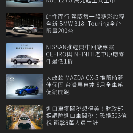
帥性而行 駕馭每一段精彩旅程
全新 BMW 318i Touring全台
限量200台
NISSAN推經典車回廠專案
CEFIRO與INFINITI老車原廠零
件最低1折
大改款 MAZDA CX-5 推限時延
伸保固 台灣馬自達 8月全車系
促銷開跑
進口車零關稅想得美！財政部
拒調降進口車關稅：恐損523億
稅 衝擊8萬人員生計