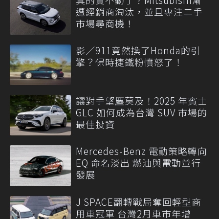
遭經銷商淘汰，並且專注二手
市場尋商機！
影／911竟然換了Honda的引
擎？保時捷鐵粉憤怒了！
讓對手望塵莫及！2025 年賓士
GLC 如何成為台灣 SUV 市場的
最佳投資
Mercedes-Benz 電動策略轉向
EQ 命名淡出 燃油與電動並行
發展
J SPACE翻轉戰局奪回輕型商
用車冠軍 台灣2月車市年增