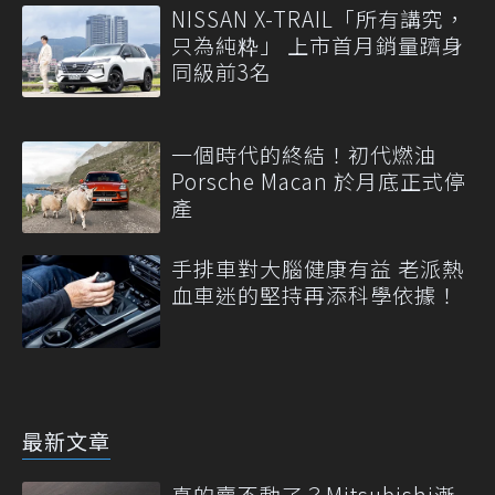
NISSAN X-TRAIL「所有講究，
只為純粋」 上市首月銷量躋身
同級前3名
一個時代的終結！初代燃油
Porsche Macan 於月底正式停
產
手排車對大腦健康有益 老派熱
血車迷的堅持再添科學依據！
最新文章
真的賣不動了？Mitsubishi漸