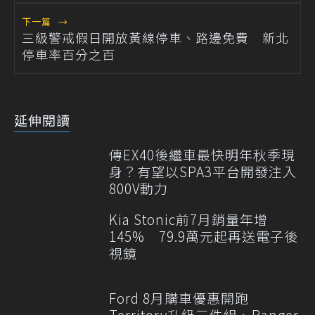
下一篇
→
三級警戒假日開放黃線停車、路邊免費 新北
停車率百分之百
延伸閱讀
傳EX40後繼車最快明年秋季現
身？有望以SPA3平台開發注入
800V動力
Kia Stonic前7月銷量年增
145% 79.9萬元起再送電子後
視鏡
Ford 8月購車優惠開跑
Territory升級三件組、Ranger