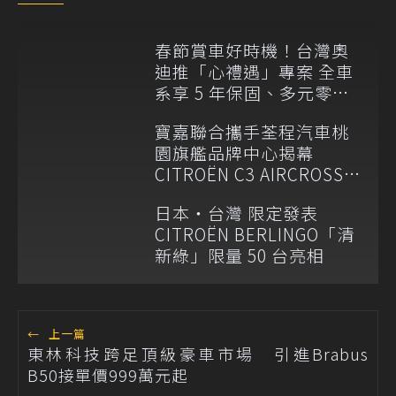
春節賞車好時機！台灣奧
迪推「心禮遇」專案 全車
系享 5 年保固、多元零利
率
寶嘉聯合攜手荃程汽車桃
園旗艦品牌中心揭幕
CITROËN C3 AIRCROSS
及Alfa Romeo Junior搶先
日本・台灣 限定發表
車展亮相
CITROËN BERLINGO「清
新綠」限量 50 台亮相
←
上一篇
東林科技跨足頂級豪車市場 引進Brabus
B50接單價999萬元起