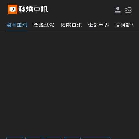
國內車訊
發燒試駕
國際車訊
電能世界
交通新訊