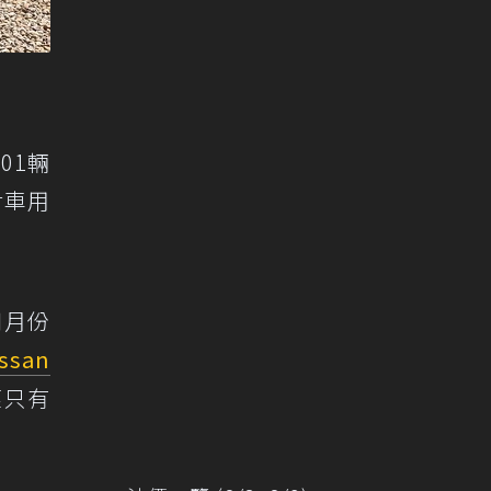
01輛
對車用
四月份
ssan
僅只有