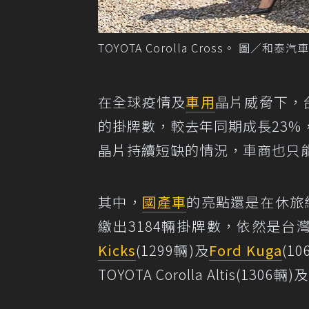
TOYOTA Corolla Cross。 圖／和泰汽
在全球疫情及
車用
晶片威脅下，
的掛牌數，較去年同期成長23
晶片持續短缺的情況，車商也只
其中，
國產車
的亮點還是在休旅級
繳出3184輛掛牌數，依然是台灣市場
Kicks
(1299輛)及
Ford Kuga
(1
TOYOTA Corolla Altis(13