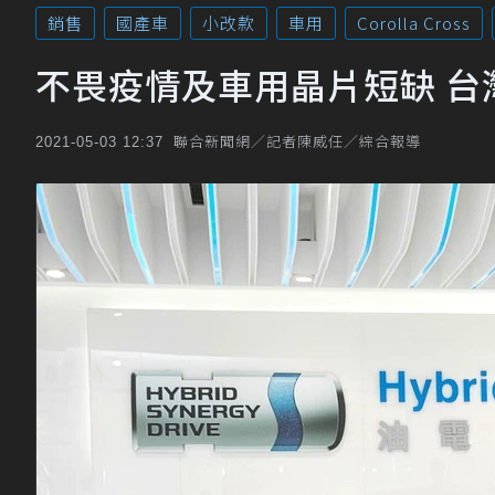
銷售
國產車
小改款
車用
Corolla Cross
不畏疫情及車用晶片短缺 台
聯合新聞網／記者陳威任／綜合報導
2021-05-03 12:37