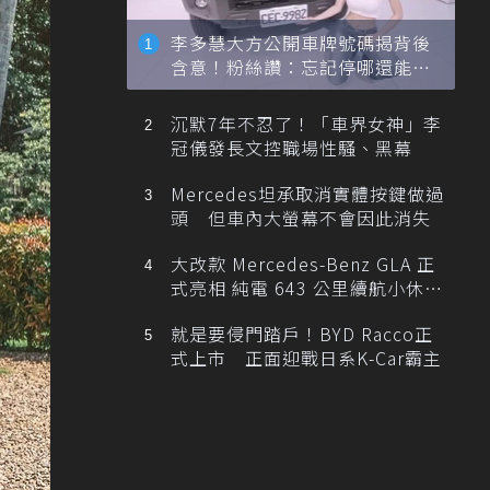
李多慧大方公開車牌號碼揭背後
含意！粉絲讚：忘記停哪還能幫
忙找車
沉默7年不忍了！「車界女神」李
冠儀發長文控職場性騷、黑幕
Mercedes坦承取消實體按鍵做過
頭 但車內大螢幕不會因此消失
大改款 Mercedes-Benz GLA 正
式亮相 純電 643 公里續航小休
旅！
就是要侵門踏戶！BYD Racco正
式上市 正面迎戰日系K-Car霸主