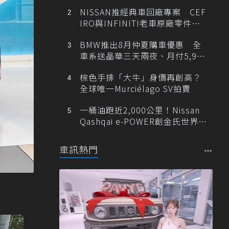
NISSAN推經典車回廠專案 CEF
IRO與INFINITI老車原廠零件最
低1折
BMW推出8月仲夏購車優惠 全
車系送晶華三天兩夜、月付5,900
元起
棕色手排「大牛」身價再創高？
全球唯一Murciélago SV拍賣
一桶油跑近2,000公里！Nissan
Qashqai e-POWER創金氏世界紀
錄
車訊熱門