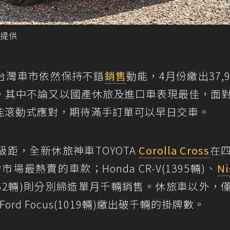
車提供
台灣車市依然保持不錯
銷售
動能，4月份繳出37,9
%，其中不論又以國產休旅及進口車表現最佳，面
能滾動式應對，期待滿手訂單可以早日交車。
距，全新休旅神車TOYOTA
Corolla Cross
在
最熱賣的車款；Honda CR-V(1395輛)、
Ni
062輛)則分別締造單月千輛銷售。休旅車以外，
06輛)及Ford Focus(1019輛)繳出破千輛的掛牌數。