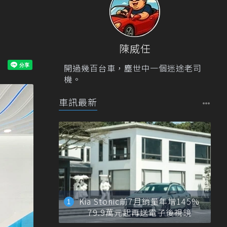
陳威任
開過幾百台車，塵世中一個迷途老司
機。
車訊最新
Kia Stonic前7月銷量年增145%
79.9萬元起再送電子後視鏡