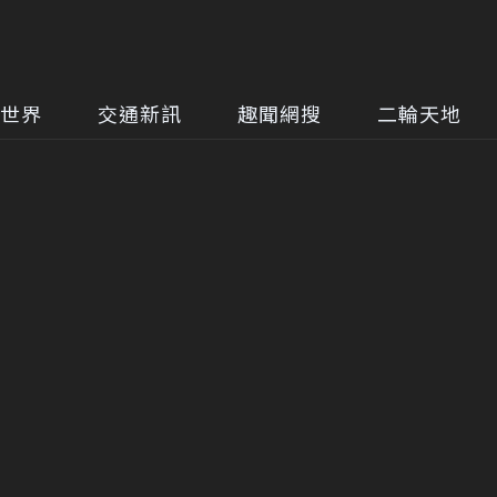
世界
交通新訊
趣聞網搜
二輪天地