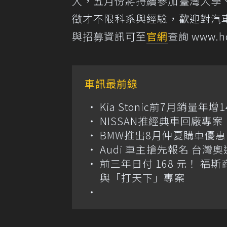
入，五月份將持續參加臺灣大學
徵才不限科系與經驗，歡迎對汽
與招募資訊可至
官網
查詢 www.hot
車訊最前線
Kia Stonic前7月銷量年
NISSAN推經典車回廠專案 
BMW推出8月仲夏購車優惠
Audi 車主搶先報名 台灣奧
前三年日付 168 元！ 福斯
與「打天下」專案