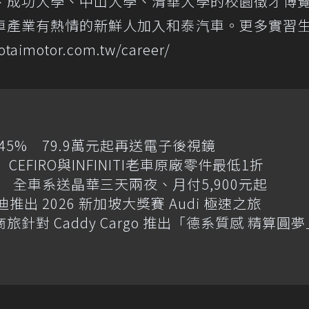
、成功大學、中山大學、清華大學的校園徵才博
車產業有熱情的新鮮人加入和泰汽車。更多實習
aimotor.com.tw/career/
增145% 79.9萬元起再送電子後視鏡
CEFIRO與INFINITI老車原廠零件最低1折
 全車系送晶華三天兩夜、月付5,900元起
迪推出 2026 新加坡大獎賽 Audi 極速之旅
商旅針對 Caddy Cargo 推出「德系質感 精算圓