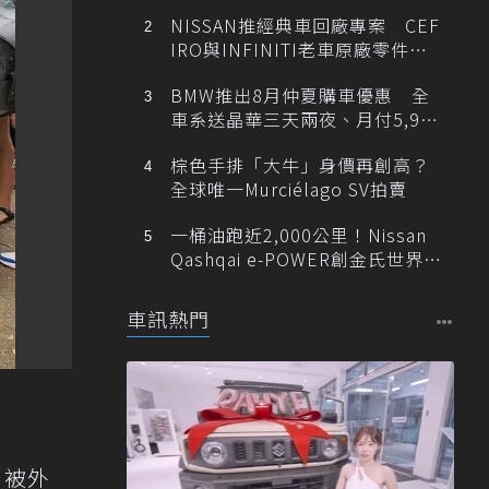
NISSAN推經典車回廠專案 CEF
IRO與INFINITI老車原廠零件最
低1折
BMW推出8月仲夏購車優惠 全
車系送晶華三天兩夜、月付5,900
元起
棕色手排「大牛」身價再創高？
全球唯一Murciélago SV拍賣
一桶油跑近2,000公里！Nissan
Qashqai e-POWER創金氏世界紀
錄
車訊熱門
，被外