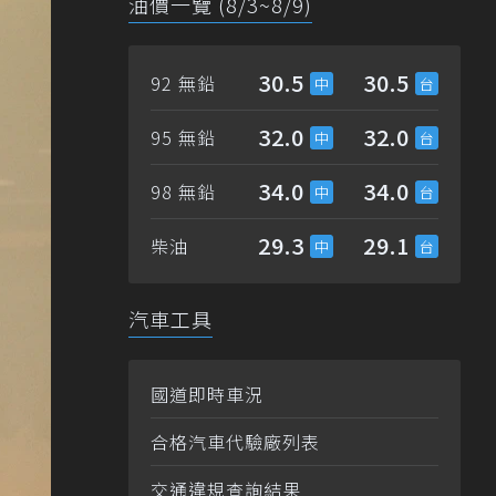
油價一覽 (8/3~8/9)
30.5
30.5
92 無鉛
32.0
32.0
95 無鉛
34.0
34.0
98 無鉛
29.3
29.1
柴油
汽車工具
國道即時車況
合格汽車代驗廠列表
交通違規查詢結果