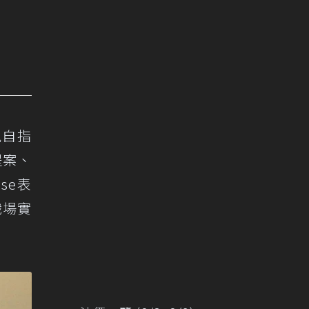
親自指
提案、
se表
職場實