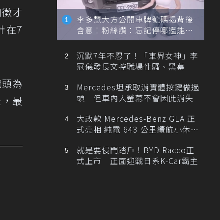
加徵才
李多慧大方公開車牌號碼揭背後
計在7
含意！粉絲讚：忘記停哪還能幫
忙找車
沉默7年不忍了！「車界女神」李
冠儀發長文控職場性騷、黑幕
龍頭為
Mercedes坦承取消實體按鍵做過
頭 但車內大螢幕不會因此消失
後，最
大改款 Mercedes-Benz GLA 正
式亮相 純電 643 公里續航小休
旅！
就是要侵門踏戶！BYD Racco正
式上市 正面迎戰日系K-Car霸主