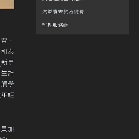
汽燃費查詢及繳費
監理服務網
人資、
。和泰
S
新事
習生計
接觸學
強年輕
人員加