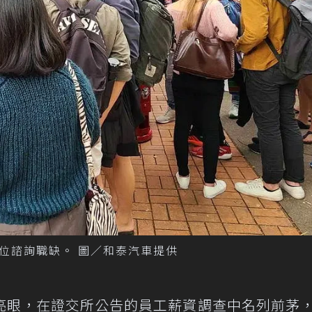
位諮詢職缺。 圖／和泰汽車提供
亮眼，在證交所公告的員工薪資調查中名列前茅