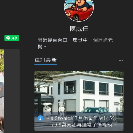
陳威任
開過幾百台車，塵世中一個迷途老司
機。
車訊最新
Kia Stonic前7月銷量年增145%
79.9萬元起再送電子後視鏡