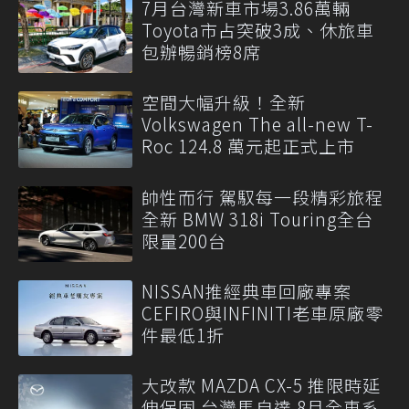
7月台灣新車市場3.86萬輛
Toyota市占突破3成、休旅車
包辦暢銷榜8席
空間大幅升級！全新
Volkswagen The all-new T-
Roc 124.8 萬元起正式上市
帥性而行 駕馭每一段精彩旅程
全新 BMW 318i Touring全台
限量200台
NISSAN推經典車回廠專案
CEFIRO與INFINITI老車原廠零
件最低1折
大改款 MAZDA CX-5 推限時延
伸保固 台灣馬自達 8月全車系