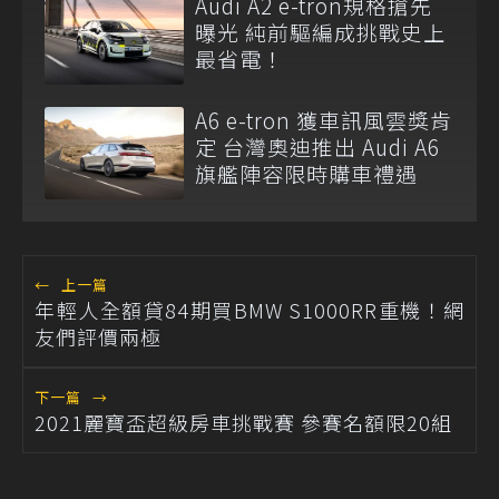
Audi A2 e-tron規格搶先
曝光 純前驅編成挑戰史上
最省電！
A6 e-tron 獲車訊風雲獎肯
定 台灣奧迪推出 Audi A6
旗艦陣容限時購車禮遇
←
上一篇
年輕人全額貸84期買BMW S1000RR重機！網
友們評價兩極
下一篇
→
2021麗寶盃超級房車挑戰賽 參賽名額限20組