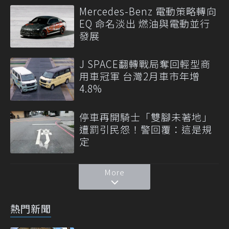
Mercedes-Benz 電動策略轉向
EQ 命名淡出 燃油與電動並行
發展
J SPACE翻轉戰局奪回輕型商
用車冠軍 台灣2月車市年增
4.8%
停車再開騎士「雙腳未著地」
遭罰引民怨！警回覆：這是規
定
More
熱門新聞