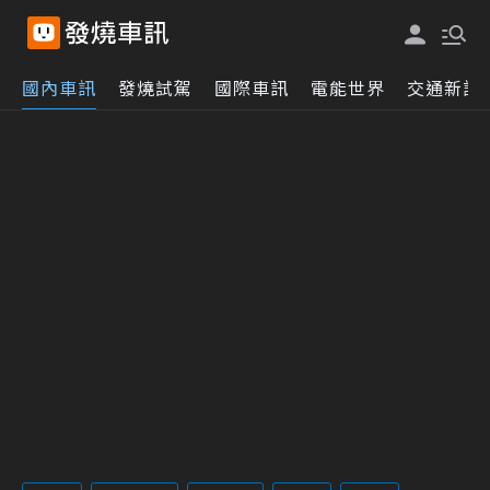
國內車訊
發燒試駕
國際車訊
電能世界
交通新訊