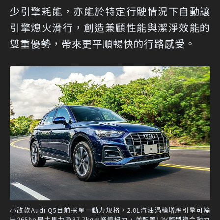
少引擎耗能，亦能於特定行駛情況下自動讓
引擎熄火滑行，創造兼顧性能與潔淨效能的
雙重優勢，帶來更平順暢快的行路感受。
小改款Audi Q5目前採單一動力規格，2.0L汽油渦輪增壓引擎可輸
出265hp最大馬力及37.7kgm峰值扭力，並配置12V輕型複合動力