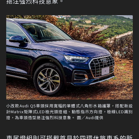
挹注強烈科技意象。
小改款Audi Q5車頭採用寬幅的單體式八角形水箱護罩，搭配新設
計Matrix矩陣式LED極光頭燈組、動態指示方向燈，極線LED識別
燈，為車頭造型挹注強烈科技意象。 圖／Audi提供
車尾燈組則可搭載首見於四環休旅車系的新