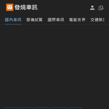
國內車訊
發燒試駕
國際車訊
電能世界
交通新訊