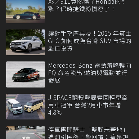
影／911竟然換了Honda的引
擎？保時捷鐵粉憤怒了！
讓對手望塵莫及！2025 年賓士
GLC 如何成為台灣 SUV 市場的
最佳投資
Mercedes-Benz 電動策略轉向
EQ 命名淡出 燃油與電動並行
發展
J SPACE翻轉戰局奪回輕型商
用車冠軍 台灣2月車市年增
4.8%
停車再開騎士「雙腳未著地」
遭罰引民怨！警回覆：這是規