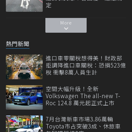
定
More
熱門新聞
進口車零關稅想得美！財政部
拒調降進口車關稅：恐損523億
稅 衝擊8萬人員生計
空間大幅升級！全新
Volkswagen The all-new T-
Roc 124.8 萬元起正式上市
7月台灣新車市場3.86萬輛
Toyota市占突破3成、休旅車