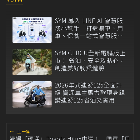
SYM 導入 LINE AI 智慧服
務小幫手 打造購車、用
車、保養一站式智慧服務
入口
SYM CLBCU全新電驅版上
市！ 省油、安全及貼心，
創造美好騎乘體驗
2026年式迪爵125全面升
級 資深車主馬力歐現身親
讚迪爵125省油又實用
←
上一篇
戰場「硬漢」Toyota Hilux中選！ 國軍「日