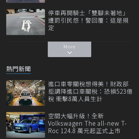
停車再開騎士「雙腳未著地」
遭罰引民怨！警回覆：這是規
定
More
熱門新聞
進口車零關稅想得美！財政部
拒調降進口車關稅：恐損523億
稅 衝擊8萬人員生計
空間大幅升級！全新
Volkswagen The all-new T-
Roc 124.8 萬元起正式上市