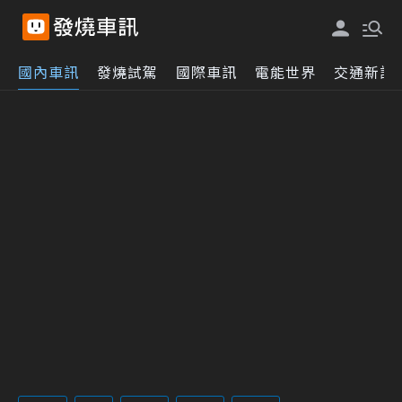
國內車訊
發燒試駕
國際車訊
電能世界
交通新訊