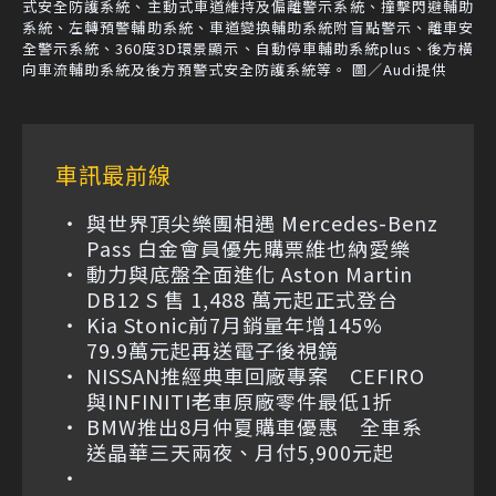
式安全防護系統、主動式車道維持及偏離警示系統、撞擊閃避輔助
系統、左轉預警輔助系統、車道變換輔助系統附盲點警示、離車安
全警示系統、360度3D環景顯示、自動停車輔助系統plus、後方橫
向車流輔助系統及後方預警式安全防護系統等。 圖／Audi提供
車訊最前線
與世界頂尖樂團相遇 Mercedes-Benz
Pass 白金會員優先購票維也納愛樂
動力與底盤全面進化 Aston Martin
DB12 S 售 1,488 萬元起正式登台
Kia Stonic前7月銷量年增145%
79.9萬元起再送電子後視鏡
NISSAN推經典車回廠專案 CEFIRO
與INFINITI老車原廠零件最低1折
BMW推出8月仲夏購車優惠 全車系
送晶華三天兩夜、月付5,900元起