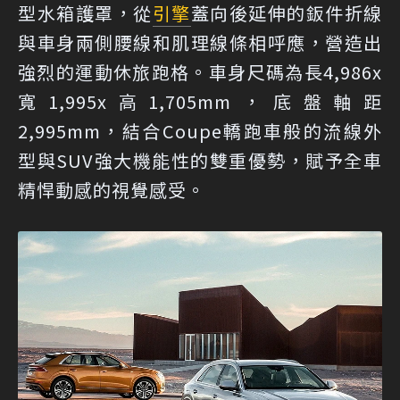
型水箱護罩，從
引擎
蓋向後延伸的鈑件折線
與車身兩側腰線和肌理線條相呼應，營造出
強烈的運動休旅跑格。車身尺碼為長4,986x
寬1,995x高1,705mm，底盤軸距
2,995mm，結合Coupe轎跑車般的流線外
型與SUV強大機能性的雙重優勢，賦予全車
精悍動感的視覺感受。