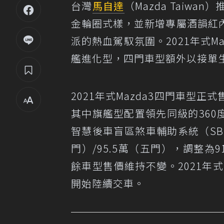
台灣
馬自達
（Mazda Taiwan
金輪圈式樣，並新增專屬酒韻紅
派的熱血駕馭氛圍。2021年式M
艦進化型，四門車型額外以接單
2021年式Mazda3四門車型正
其中旗艦型配置領先同級的360
智慧後車盲區煞車輔助系統（SBS
門）/95.5萬（五門），調整為9
餘車型售價維持不變。2021年式
開始陸續交車。