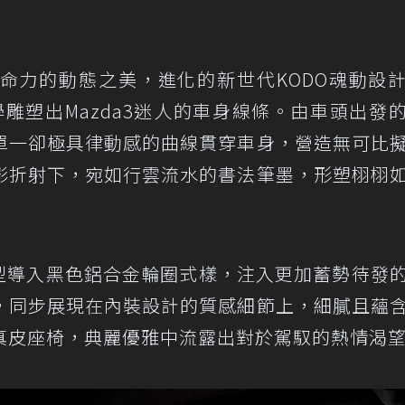
生命力的動態之美，進化的新世代KODO魂動設
減法美學雕塑出Mazda3迷人的車身線條。由車頭出發
單一卻極具律動感的曲線貫穿車身，營造無可比
影折射下，宛如行雲流水的書法筆墨，形塑栩栩
進化型導入黑色鋁合金輪圈式樣，注入更加蓄勢待發
，同步展現在內裝設計的質感細節上，細膩且蘊
真皮座椅，典麗優雅中流露出對於駕馭的熱情渴