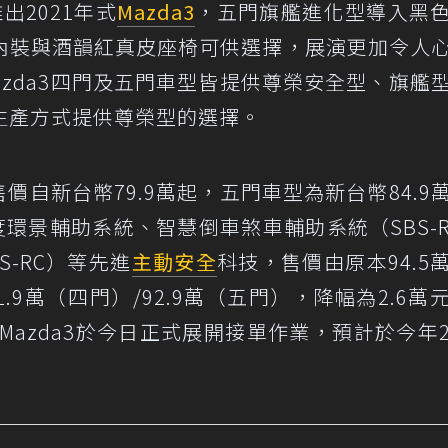
）推出2021年式
Mazda3
，五門旗艦進化型導入黑
內裝與酒韻紅真皮座椅可供選擇，展演更加令人
azda3四門及五門車型皆提供尊榮安全型、旗艦
生產方式提供尊榮型的選擇。
式售價自新台幣79.9萬起，五門車型為新台幣84.9
度環景輔助系統、智慧倒車煞車輔助系統（SBS-
-RC）等先進
主動安全
科技，售價由原本94.5
1.9萬（四門）/92.9萬（五門），降幅為2.6萬
Mazda3於今日正式展開接單作業，預計於今年