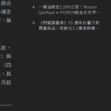
排跑車開發中！
色鋁合
一桶油跑近2,000公里！Nissan
心潮澎
Qashqai e-POWER創金氏世界紀
錄
型、旗
《閃電霹靂車》35 週年計畫只剩
周邊商品！阿斯拉1:1實車與實體
展覽雙雙喊卡
萬起，
R）與
萬（四
元。其
2月起