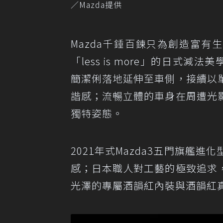
／Mazda提供
Mazda千錘百鍊只為創造富有
「less is more」的日式
簡潔俐落地延伸至車側，接續以
諧感；流暢立體的車身在周遭光
獨特姿態。
2021年式Mazda3五門旗艦
感；日本職人對工藝的極致追求
光澤的專屬酒韻紅內裝與酒韻紅