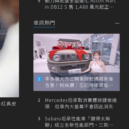
動力與底盤全面進化 Aston Mart
in DB12 S 售 1,488 萬元起正式
登台
車訊熱門
李多慧大方公開車牌號碼揭背後
含意！粉絲讚：忘記停哪還能幫
忙找車
Mercedes坦承取消實體按鍵做過
韻紅真皮
頭 但車內大螢幕不會因此消失
Subaru坦承性能車「變得太無
聊」成立全新性能部門，三款手