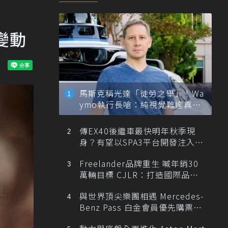
變動
馬斯克稱光達「徒勞之舉」！Wa
ymo執行長嗆：純視覺難達真正
自動駕駛
傳EX40後繼車最快明年秋季現
身？有望以SPA3平台開發注入80
0V動力
Freelander品牌重生 喊年銷30
萬輛目標 CJLR：打造國際品牌
半數銷量來自全球！
與世界頂尖樂團相遇 Mercedes-
Benz Pass 白金會員優先購票維
也納愛樂