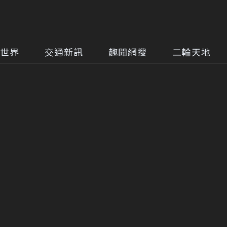
世界
交通新訊
趣聞網搜
二輪天地