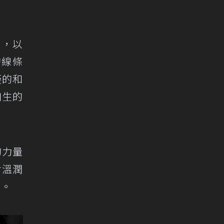
計，以
的線條
擬的和
如生的
的力量
含溫潤
望。