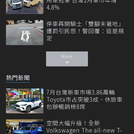
4.8%
停車再開騎士「雙腳未著地」
遭罰引民怨！警回覆：這是規
定
More
熱門新聞
7月台灣新車市場3.86萬輛
Toyota市占突破3成、休旅車
包辦暢銷榜8席
空間大幅升級！全新
Volkswagen The all-new T-