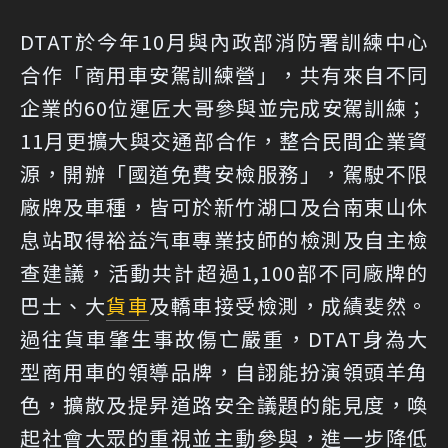
DTAT於今年10月與內政部消防署訓練中心
合作「商用車安駕訓練營」，共有來自不同
企業的60位運匠大哥參與並完成安駕訓練；
11月更擴大與交通部合作，整合民間企業資
源，開辦「國道免費安檢服務」，駕駛不限
廠牌及車種，皆可於新竹湖口及台南東山休
息站取得裕益汽車專業技師的檢測及自主檢
查建議，活動共計超過1,100部不同廠牌的
巴士、大
貨車
及轎車接受檢測，成績斐然。
過往貨車肇生事故傷亡嚴重，DTAT身為大
型商用車的領導品牌，自詡能扮演領頭羊角
色，擴散及提昇道路安全議題的能見度，喚
起社會大眾的重視並主動參與，進一步降低