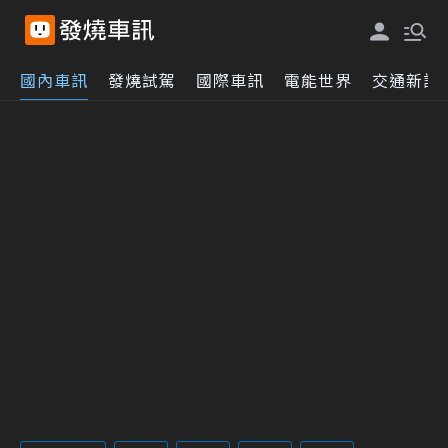
國內車訊
發燒試駕
國際車訊
電能世界
交通新訊