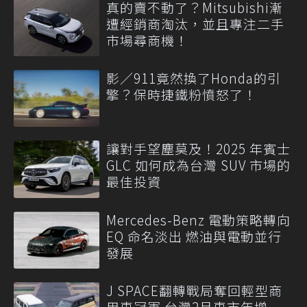
真的賣不動了？Mitsubishi漸
遭經銷商淘汰，並且專注二手
市場尋商機！
影／911竟然換了Honda的引
擎？保時捷鐵粉憤怒了！
讓對手望塵莫及！2025 年賓士
GLC 如何成為台灣 SUV 市場的
最佳投資
Mercedes-Benz 電動策略轉向
EQ 命名淡出 燃油與電動並行
發展
J SPACE翻轉戰局奪回輕型商
用車冠軍 台灣2月車市年增