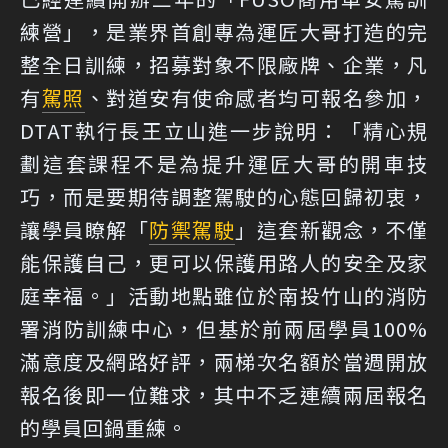
練營」，是業界首創專為運匠大哥打造的完
整全日訓練，招募對象不限廠牌、企業，凡
有
駕照
、對道安有使命感者均可報名參加，
DTAT執行長王立山進一步說明：「精心規
劃這套課程不是為提升運匠大哥的開車技
巧，而是要期待調整駕駛的心態回歸初衷，
讓學員瞭解「
防禦駕駛
」這套新觀念，不僅
能保護自己，更可以保護用路人的安全及家
庭幸福。」活動地點雖位於南投竹山的消防
署消防訓練中心，但基於前兩屆學員100%
滿意度及網路好評，兩梯次名額於當週開放
報名後即一位難求，其中不乏連續兩屆報名
的學員回鍋重練。