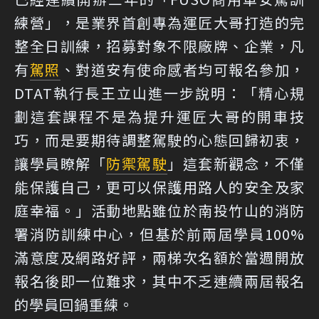
練營」，是業界首創專為運匠大哥打造的完
整全日訓練，招募對象不限廠牌、企業，凡
有
駕照
、對道安有使命感者均可報名參加，
DTAT執行長王立山進一步說明：「精心規
劃這套課程不是為提升運匠大哥的開車技
巧，而是要期待調整駕駛的心態回歸初衷，
讓學員瞭解「
防禦駕駛
」這套新觀念，不僅
能保護自己，更可以保護用路人的安全及家
庭幸福。」活動地點雖位於南投竹山的消防
署消防訓練中心，但基於前兩屆學員100%
滿意度及網路好評，兩梯次名額於當週開放
報名後即一位難求，其中不乏連續兩屆報名
的學員回鍋重練。