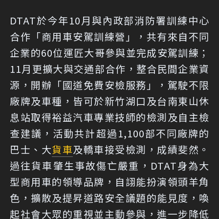
DTAT於今年10月與內政部消防署訓練中心
合作「商用車安駕訓練營」，共有來自不同
企業的60位運匠大哥參與並完成安駕訓練；
11月更擴大與交通部合作，整合民間企業資
源，開辦「國道免費安檢服務」，駕駛不限
廠牌及車種，皆可於新竹湖口及台南東山休
息站取得裕益汽車專業技師的檢測及自主檢
查建議，活動共計超過1,100部不同廠牌的
巴士、大
貨車
及轎車接受檢測，成績斐然。
過往貨車肇生事故傷亡嚴重，DTAT身為大
型商用車的領導品牌，自詡能扮演領頭羊角
色，擴散及提昇道路安全議題的能見度，喚
起社會大眾的重視並主動參與，進一步降低