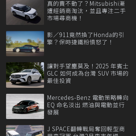
真的賣不動了？Mitsubishi漸
遭經銷商淘汰，並且專注二手
市場尋商機！
影／911竟然換了Honda的引
擎？保時捷鐵粉憤怒了！
讓對手望塵莫及！2025 年賓士
GLC 如何成為台灣 SUV 市場的
最佳投資
Mercedes-Benz 電動策略轉向
EQ 命名淡出 燃油與電動並行
發展
J SPACE翻轉戰局奪回輕型商
用車冠軍 台灣2月車市年增