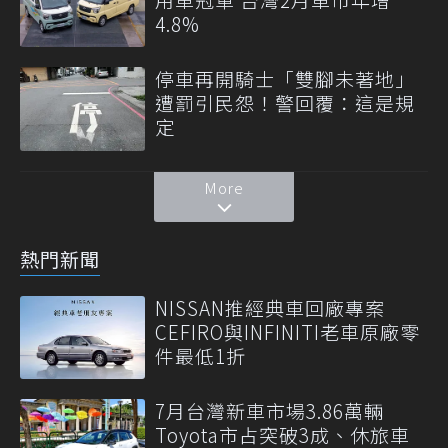
4.8%
停車再開騎士「雙腳未著地」
遭罰引民怨！警回覆：這是規
定
More
熱門新聞
NISSAN推經典車回廠專案
CEFIRO與INFINITI老車原廠零
件最低1折
7月台灣新車市場3.86萬輛
Toyota市占突破3成、休旅車