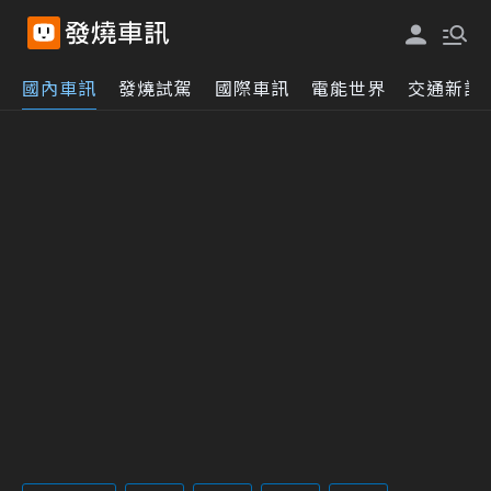
國內車訊
發燒試駕
國際車訊
電能世界
交通新訊