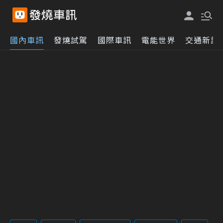
國內車訊
發燒試駕
國際車訊
電能世界
交通新訊