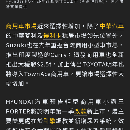
Hyundai PORTER新改款明年Q1上市 (圖為現行款)。 圖／南
陽實業提供
商用車市場
近來選擇性增加，除了
中華汽車
的中華菱利及
得利卡
穩居市場領先位置外，
Suzuki也在去年重返台灣商用小型車市場，
推出印度製造的Carry；穩發商用車也全新
推出大穩發S2.5t，加上傳出TOYOTA明年也
將導入TownAce商用車，更讓市場選擇性大
幅增加。
HYUNDAI汽車預告輕型商用車小霸王
PORTER將於明年第一季
改款
新上市，最主
要變更處在於
引擎
調教並新增尿素系統，效