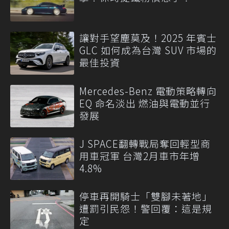
讓對手望塵莫及！2025 年賓士
GLC 如何成為台灣 SUV 市場的
最佳投資
Mercedes-Benz 電動策略轉向
EQ 命名淡出 燃油與電動並行
發展
J SPACE翻轉戰局奪回輕型商
用車冠軍 台灣2月車市年增
4.8%
停車再開騎士「雙腳未著地」
遭罰引民怨！警回覆：這是規
定