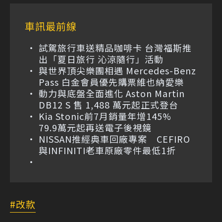
車訊最前線
試駕旅行車送精品咖啡卡 台灣福斯推
出「夏日旅行 沁涼隨行」活動
與世界頂尖樂團相遇 Mercedes-Benz
Pass 白金會員優先購票維也納愛樂
動力與底盤全面進化 Aston Martin
DB12 S 售 1,488 萬元起正式登台
Kia Stonic前7月銷量年增145%
79.9萬元起再送電子後視鏡
NISSAN推經典車回廠專案 CEFIRO
與INFINITI老車原廠零件最低1折
改款