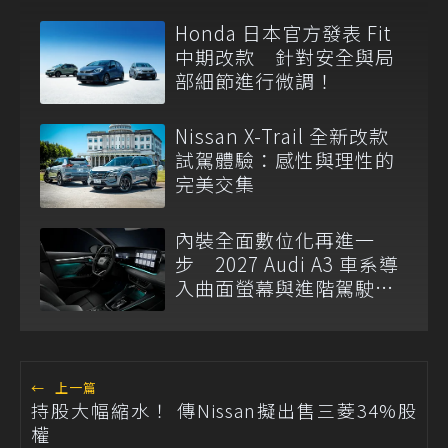
Honda 日本官方發表 Fit
中期改款 針對安全與局
部細節進行微調！
Nissan X-Trail 全新改款
試駕體驗：感性與理性的
完美交集
內裝全面數位化再進一
步 2027 Audi A3 車系導
入曲面螢幕與進階駕駛輔
助
←
上一篇
持股大幅縮水！ 傳Nissan擬出售三菱34%股
權