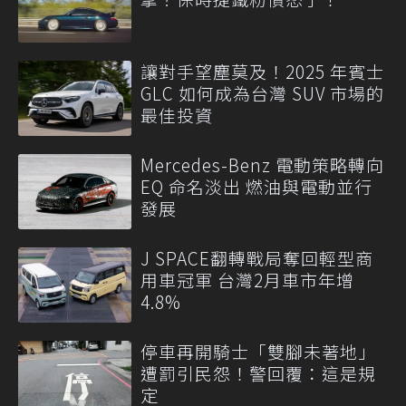
讓對手望塵莫及！2025 年賓士
GLC 如何成為台灣 SUV 市場的
最佳投資
Mercedes-Benz 電動策略轉向
EQ 命名淡出 燃油與電動並行
發展
J SPACE翻轉戰局奪回輕型商
用車冠軍 台灣2月車市年增
4.8%
停車再開騎士「雙腳未著地」
遭罰引民怨！警回覆：這是規
定