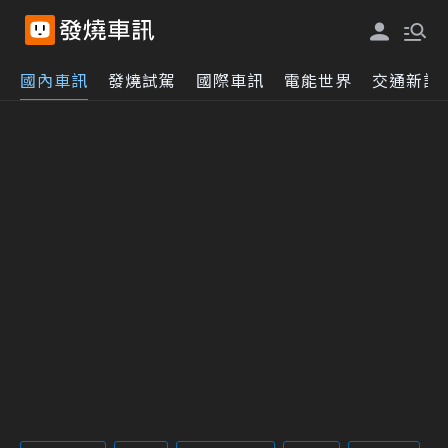
國內車訊
發燒試駕
國際車訊
電能世界
交通新訊