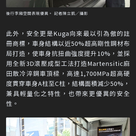
後行李廂空間表現優異。 記者陳立凱／攝影
此外，安全更是Kuga向來最以引為傲的註
冊商標，車身結構以近50%超高剛性鋼材布
局打造，使車身抗扭曲強度提升10%，並採
用全新3D滾壓成型工法打造Martensitic麻
田散冷淬鋼車頂樑，高達1,700MPa超高硬
度貫穿車身A柱至C柱，結構面積減少50%，
兼具輕量化之特性，也帶來更優異的安全
性。