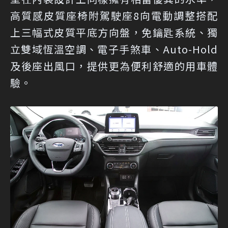
高質感皮質座椅附駕駛座8向電動調整搭配
上三幅式皮質平底方向盤，免鑰匙系統、獨
立雙域恆溫空調、電子手煞車、Auto-Hold
及後座出風口，提供更為便利舒適的用車體
驗。