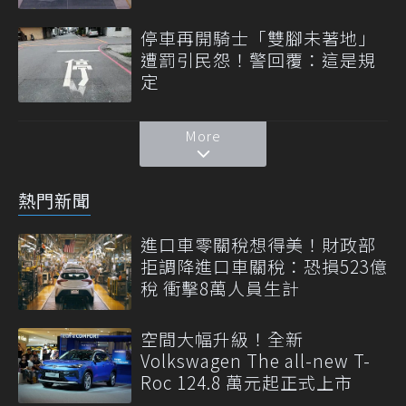
停車再開騎士「雙腳未著地」
遭罰引民怨！警回覆：這是規
定
More
熱門新聞
進口車零關稅想得美！財政部
拒調降進口車關稅：恐損523億
稅 衝擊8萬人員生計
空間大幅升級！全新
Volkswagen The all-new T-
Roc 124.8 萬元起正式上市