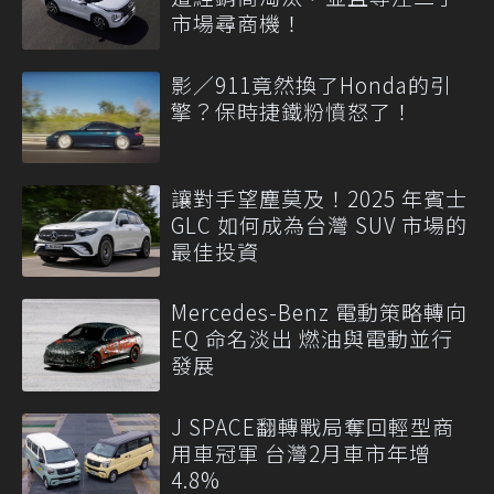
市場尋商機！
影／911竟然換了Honda的引
擎？保時捷鐵粉憤怒了！
讓對手望塵莫及！2025 年賓士
GLC 如何成為台灣 SUV 市場的
最佳投資
Mercedes-Benz 電動策略轉向
EQ 命名淡出 燃油與電動並行
發展
J SPACE翻轉戰局奪回輕型商
用車冠軍 台灣2月車市年增
4.8%