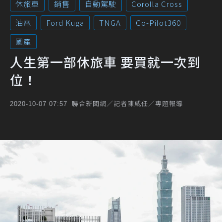
休旅車
銷售
自動駕駛
Corolla Cross
油電
Ford Kuga
TNGA
Co-Pilot360
國產
人生第一部休旅車 要買就一次到
位！
聯合新聞網／記者陳威任／專題報導
2020-10-07 07:57