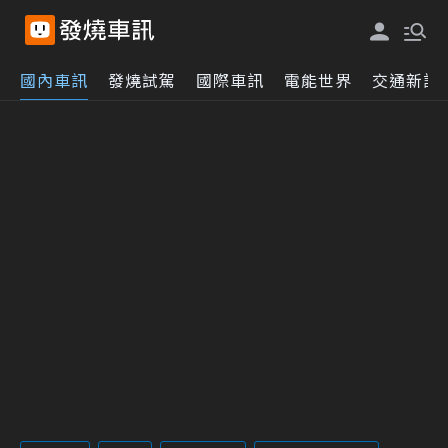
國內車訊
發燒試駕
國際車訊
電能世界
交通新訊