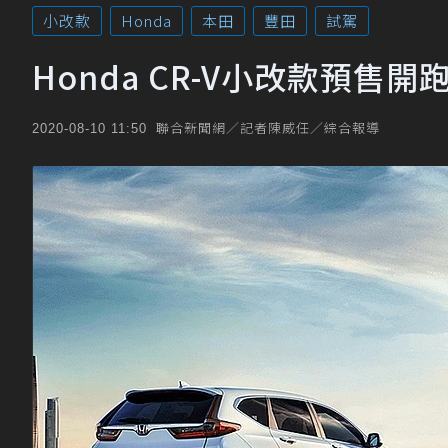
小改款
Honda
本田
豐田
試駕
Honda CR-V小改款預售開跑
聯合新聞網／記者陳威任／綜合報導
2020-08-10 11:50