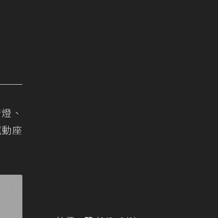
行燈、
電動座