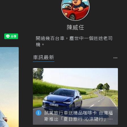
陳威任
開過幾百台車，塵世中一個迷途老司
機。
車訊最新
試駕旅行車送精品咖啡卡 台灣福
斯推出「夏日旅行 沁涼隨行」活
動