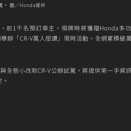
置。 圖／Honda提供
，前1千名預訂車主，領牌時將獲贈Honda多
粉絲團舉辦「CR-V萬人按讚」限時活動，全網累積破
參與全新小改款CR-V公辦試駕，將提供第一手資
定。