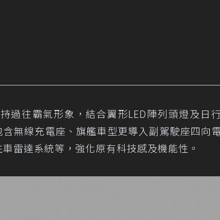
維持過往霸氣形象，結合翼形LED陣列頭燈及日
入包含無線充電座、旗艦車型更導入副駕駛座四向
駐車雷達系統等，強化原有科技感及機能性。