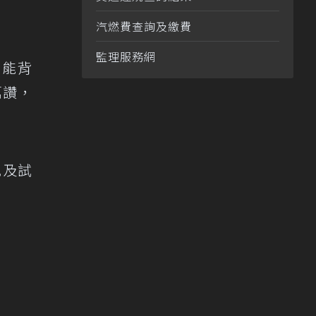
汽燃費查詢及繳費
監理服務網
功能背
萬讚，
訊及試