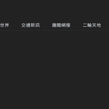
世界
交通新訊
趣聞網搜
二輪天地