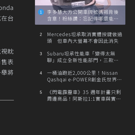
nda
李多慧大方公開車牌號碼揭背後
式在台
含意！粉絲讚：忘記停哪還能幫
忙找車
Mercedes坦承取消實體按鍵做過
頭 但車內大螢幕不會因此消失
虎視眈
Subaru坦承性能車「變得太無
聊」成立全新性能部門，三款手
銷售表
排跑車開發中！
一舉將
一桶油跑近2,000公里！Nissan
Qashqai e-POWER創金氏世界紀
錄
《閃電霹靂車》35 週年計畫只剩
周邊商品！阿斯拉1:1實車與實體
展覽雙雙喊卡