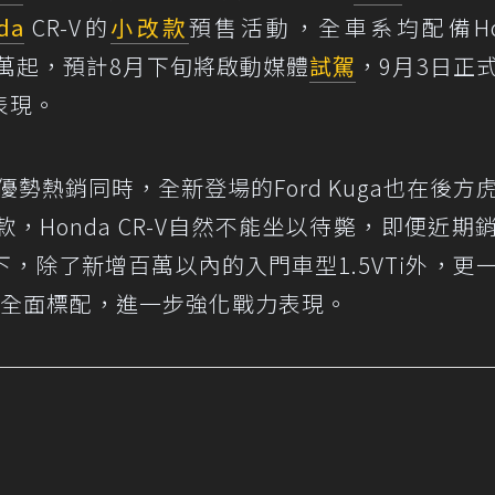
da
CR-V的
小改款
預售活動，全車系均配備Ho
.9萬起，預計8月下旬將啟動媒體
試駕
，9月3日正
表現。
進口優勢熱銷同時，全新登場的Ford Kuga也在後方
Honda CR-V自然不能坐以待斃，即便近期
，除了新增百萬以內的入門車型1.5VTi外，更
ING全面標配，進一步強化戰力表現。