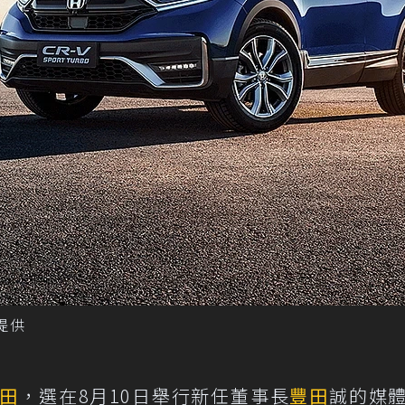
a提供
田
，選在8月10日舉行新任董事長
豐田
誠的媒