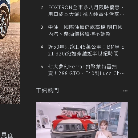
FOXTRON全車系八月限時優惠，
用車成本大減! 進入純電生活享
「零稅金＋零保養」新時代
中油：國際油價仍處高檔 明日國
內汽、柴油價格維持不調整
近50年只跑1.45萬公里！BMW E
21 320i宛如穿越近半世紀時間
七大夢幻Ferrari齊聚蒙特雷拍
賣！288 GTO、F40到Luce Cha
ssis 0一次登場
車訊熱門
體見面