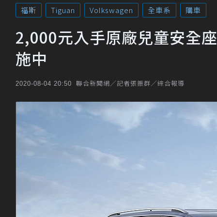
福斯
Tiguan
Volkswagen
全車系
購車
2,000元入手原廠兒童安全
施中
聯合新聞網／記者張振群／綜合報導
2020-08-04 20:50