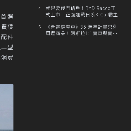
排跑車開發中！
就是要侵門踏戶！BYD Racco正
式上市 正面迎戰日系K-Car霸主
遊首選
免費獲
《閃電霹靂車》35 週年計畫只剩
周邊商品！阿斯拉1:1實車與實體
廠配件
展覽雙雙喊卡
定車型
供消費