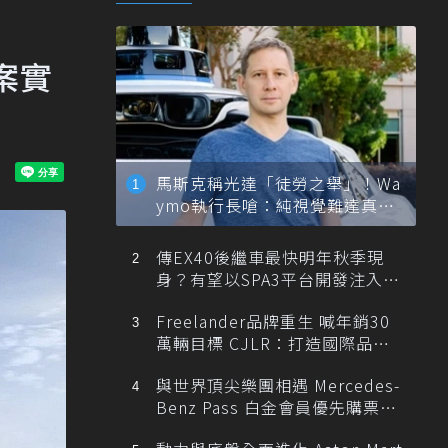
案實
馬斯克稱光達「徒勞之舉」！Wa
ymo執行長嗆：純視覺難達真正
自動駕駛
傳EX40後繼車最快明年秋季現
身？有望以SPA3平台開發注入80
0V動力
Freelander品牌重生 喊年銷30
萬輛目標 CJLR：打造國際品牌
半數銷量來自全球！
與世界頂尖樂團相遇 Mercedes-
Benz Pass 白金會員優先購票維
也納愛樂