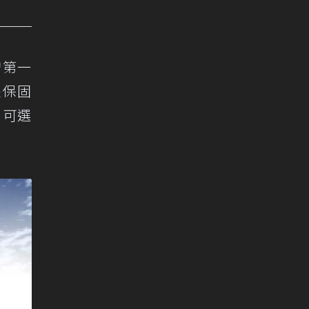
贈第一
長保固
，另可選