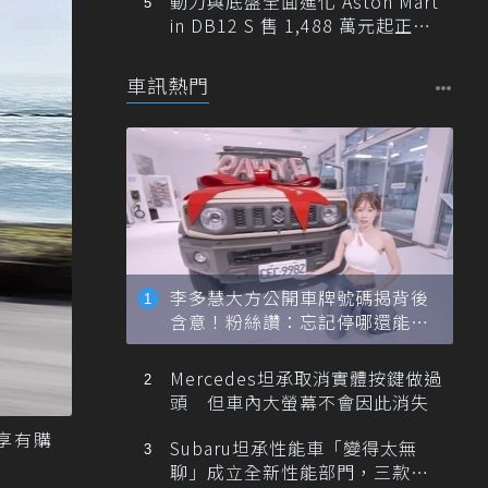
動力與底盤全面進化 Aston Mart
in DB12 S 售 1,488 萬元起正式
登台
車訊熱門
李多慧大方公開車牌號碼揭背後
含意！粉絲讚：忘記停哪還能幫
忙找車
Mercedes坦承取消實體按鍵做過
頭 但車內大螢幕不會因此消失
系享有購
Subaru坦承性能車「變得太無
聊」成立全新性能部門，三款手