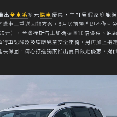
推出
全車系
多元
購車
優惠，主打暑假家庭旅
系享有購車三重送回饋方案，8月底前領牌即不僅可
169元），台灣福斯汽車加碼振興10倍優惠、原
頭行車記錄器及原廠兒童安全座椅，另再加上指
延長保固，精心打造獨家推出夏日限定優惠，提