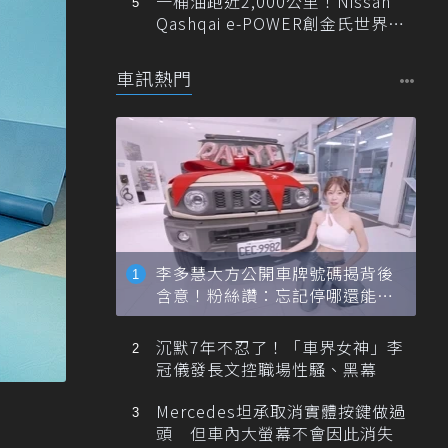
一桶油跑近2,000公里！Nissan
Qashqai e-POWER創金氏世界紀
錄
車訊熱門
李多慧大方公開車牌號碼揭背後
含意！粉絲讚：忘記停哪還能幫
忙找車
沉默7年不忍了！「車界女神」李
冠儀發長文控職場性騷、黑幕
Mercedes坦承取消實體按鍵做過
頭 但車內大螢幕不會因此消失