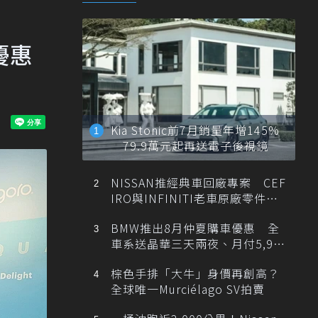
優惠
Kia Stonic前7月銷量年增145%
79.9萬元起再送電子後視鏡
NISSAN推經典車回廠專案 CEF
IRO與INFINITI老車原廠零件最
低1折
BMW推出8月仲夏購車優惠 全
車系送晶華三天兩夜、月付5,900
元起
棕色手排「大牛」身價再創高？
全球唯一Murciélago SV拍賣