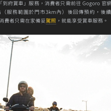
「到府賞車」服務，消費者只需前往 Gogoro 官
（服務範圍於門市3km內）後回傳預約，後
，消費者只需在家備妥
駕照
，就能享受賞車服務。