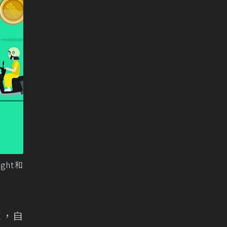
ght和
求，自