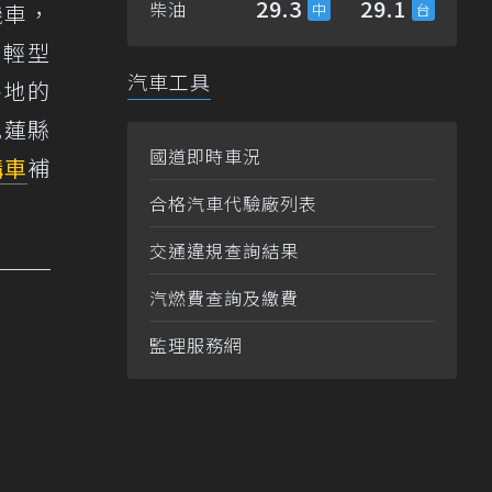
29.3
29.1
柴油
機車，
、輕型
汽車工具
各地的
花蓮縣
國道即時車況
購車
補
合格汽車代驗廠列表
交通違規查詢結果
汽燃費查詢及繳費
監理服務網