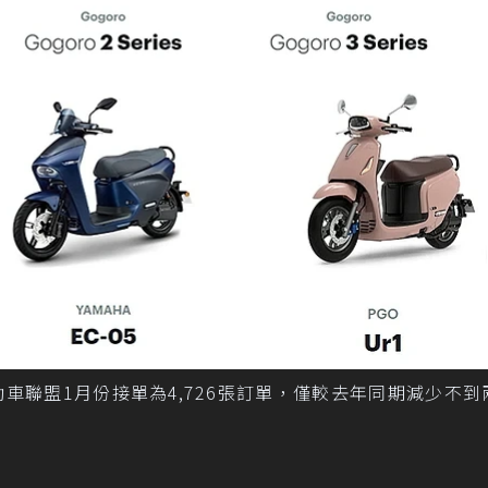
ork智慧電動車聯盟1月份接單為4,726張訂單，僅較去年同期減少不