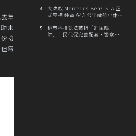
大改款 Mercedes-Benz GLA 正
式亮相 純電 643 公里續航小休
與去年
旅！
補助未
桃市科技執法被指「罰單陷
阱」！民代促完善配套，警察局
月份接
提數據回應
，但電