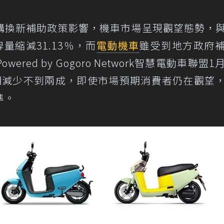
購換新補助政策影響，機車市場呈現觀望態勢，
量縮減31.13％，而
電動機車
雖受到地方政府
ed by Gogoro Network智慧電動車聯盟1
同期減少不到兩成，即使市場預期消費者仍在觀望
準。