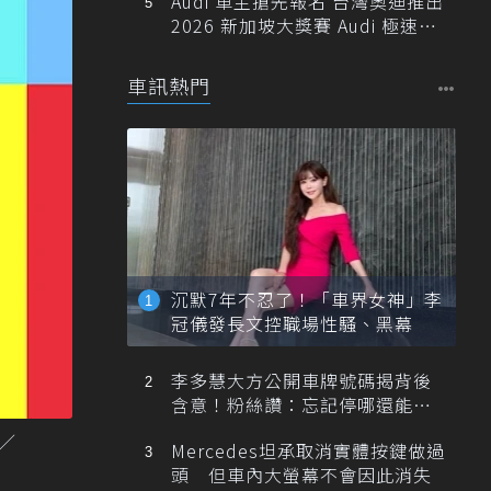
Audi 車主搶先報名 台灣奧迪推出
2026 新加坡大獎賽 Audi 極速之
旅
車訊熱門
沉默7年不忍了！「車界女神」李
冠儀發長文控職場性騷、黑幕
李多慧大方公開車牌號碼揭背後
含意！粉絲讚：忘記停哪還能幫
忙找車
／
Mercedes坦承取消實體按鍵做過
頭 但車內大螢幕不會因此消失