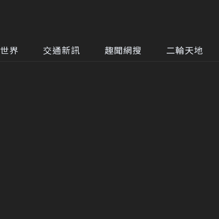
世界
交通新訊
趣聞網搜
二輪天地