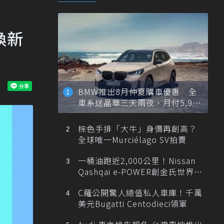
換新
BMW推出8月仲夏購車優惠 全
車系送晶華三天兩夜、月付5,900
元起
棕色手排「大牛」身價再創高？
全球唯一Murciélago SV拍賣
一桶油跑近2,000公里！Nissan
Qashqai e-POWER創金氏世界紀
錄
C羅公開驚人總值私人車庫！千萬
美元Bugatti Centodieci領軍