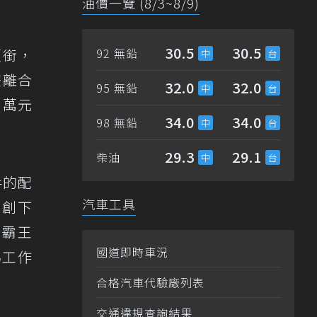
油價一覽 (8/3~8/9)
30.5
30.5
頭銜，
92 無鉛
雙離合
32.0
32.0
95 無鉛
9萬元
34.0
34.0
98 無鉛
29.3
29.1
柴油
手的配
汽車工具
9創下
小霸王
國道即時車況
為工作
合格汽車代驗廠列表
交通違規查詢結果