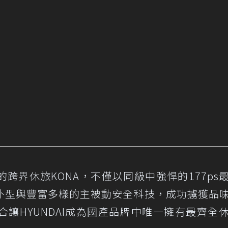
跨界休旅KONA，不僅以同級中強悍的177ps
外型與豐富多樣的主被動安全科技，成功擄獲品
讓HYUNDAI成為國產品牌中唯一擁有最齊全