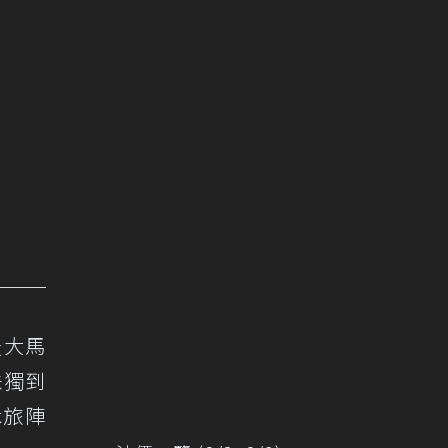
最大馬
味獨到
休旅陣