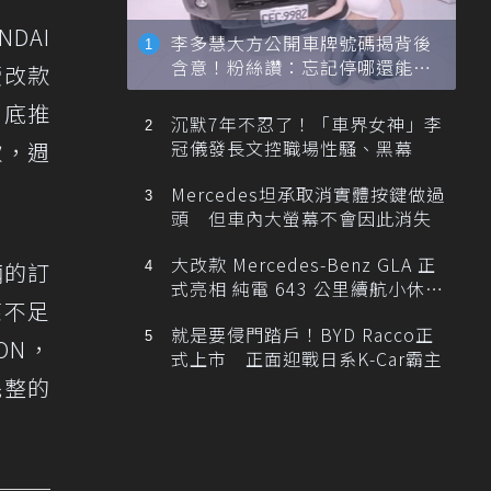
DAI
李多慧大方公開車牌號碼揭背後
含意！粉絲讚：忘記停哪還能幫
續改款
忙找車
月底推
沉默7年不忍了！「車界女神」李
冠儀發長文控職場性騷、黑幕
款，週
Mercedes坦承取消實體按鍵做過
頭 但車內大螢幕不會因此消失
大改款 Mercedes-Benz GLA 正
輛的訂
式亮相 純電 643 公里續航小休
應不足
旅！
就是要侵門踏戶！BYD Racco正
ON，
式上市 正面迎戰日系K-Car霸主
完整的