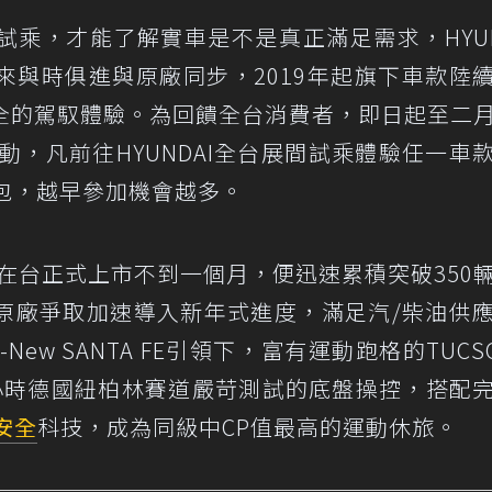
乘，才能了解實車是不是真正滿足需求，HYUN
來與時俱進與原廠同步，2019年起旗下車款陸
全的駕馭體驗。為回饋全台消費者，即日起至二
動，凡前往HYUNDAI全台展間試乘體驗任一車
紅包，越早參加機會越多。
NTA FE在台正式上市不到一個月，便迅速累積突破350
原廠爭取加速導入新年式進度，滿足汽/柴油供
-New SANTA FE引領下，富有運動跑格的TUCS
4小時德國紐柏林賽道嚴苛測試的底盤操控，搭配
安全
科技，成為同級中CP值最高的運動休旅。