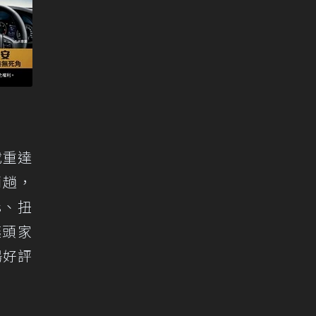
載重達
兩趟，
s、扭
讓頭家
場好評