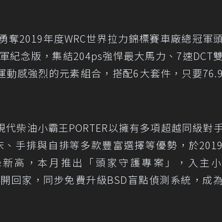
I勇奪2019年度WRC世界拉力錦標賽車廠總冠軍
WRC冠軍紀念版，集結204ps強悍最大馬力、7速DCT
動感強烈的元素組合，搭配6大套件，只要76.
代柴油小霸王PORTER以擁有多項超越同級對
床、手排與自排等多款豐富選擇等優勢，於201
長紀錄新高，本月推出「頭家守護專案」，入主
萬元開回家，同步免費升級BSD盲點偵測系統，成