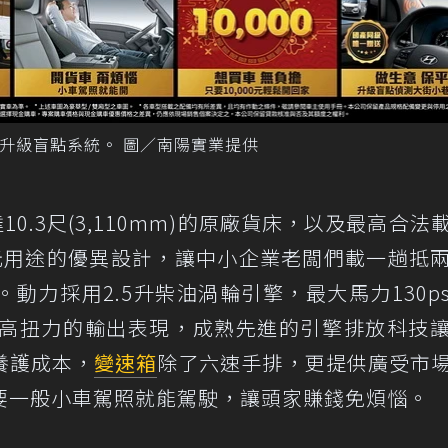
費升級盲點系統。 圖／南陽實業提供
10.3尺(3,110mm)的原廠貨床，以及最高合法
多元用途的優異設計，讓中小企業老闆們載一趟抵
動力採用2.5升柴油渦輪引擎，最大馬力130p
速、高扭力的輸出表現，成熟先進的引擎排放科技
養護成本，
變速箱
除了六速手排，更提供廣受市
要一般小車駕照就能駕駛，讓頭家賺錢免煩惱。