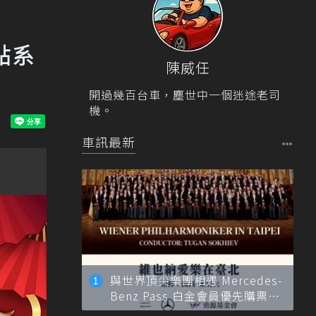
點系
陳威任
開過幾百台車，塵世中一個迷途老司
機。
車訊最新
與世界頂尖樂團相遇 Mercedes-
Benz Pass 白金會員優先購票維
也納愛樂