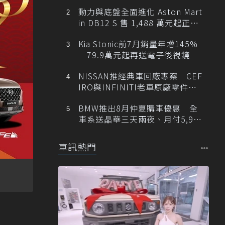
動力與底盤全面進化 Aston Mart
in DB12 S 售 1,488 萬元起正式
登台
Kia Stonic前7月銷量年增145%
79.9萬元起再送電子後視鏡
NISSAN推經典車回廠專案 CEF
IRO與INFINITI老車原廠零件最
低1折
BMW推出8月仲夏購車優惠 全
車系送晶華三天兩夜、月付5,900
元起
車訊熱門