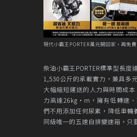
現代小霸王PORTER萬元開回家，再免
柴油小霸王PORTER標準型長度達
1,530公斤的承載實力，兼具
大幅縮短運送的人力與時間成本。
力高達26kg‧m，擁有低轉
們不用添加任何尿素，降低車輛
同級唯一的五速自排變速箱，只