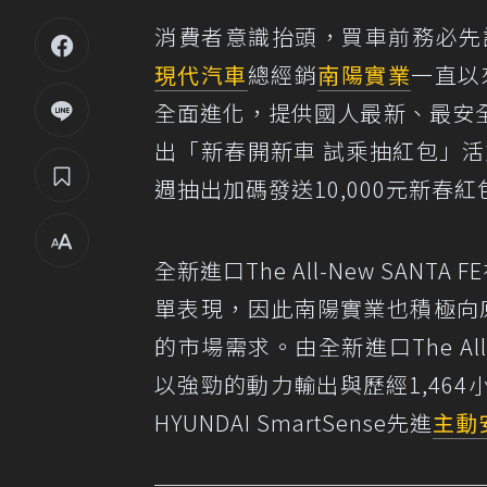
消費者意識抬頭，買車前務必先試
現代汽車
總經銷
南陽實業
一直以
全面進化，提供國人最新、最安
出「新春開新車 試乘抽紅包」活
週抽出加碼發送10,000元新春
全新進口The All-New SA
單表現，因此南陽實業也積極向
的市場需求。由全新進口The All
以強勁的動力輸出與歷經1,46
HYUNDAI SmartSense先進
主動