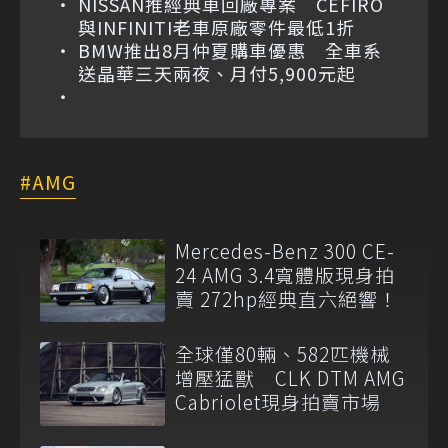
NISSAN推經典車回廠專案 CEFIRO
與INFINITI老車原廠零件最低1折
BMW推出8月仲夏購車優惠 全車系
送晶華三天兩夜、月付5,900元起
AMG
Mercedes-Benz 300 CE-
24 AMG 3.4寬體版現身拍
賣 272hp經典直六絕響！
全球僅80輛、582匹機械
增壓猛獸 CLK DTM AMG
Cabriolet現身拍賣市場