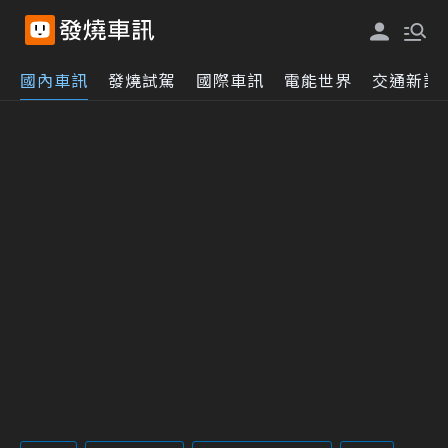
國內車訊
發燒試駕
國際車訊
電能世界
交通新訊