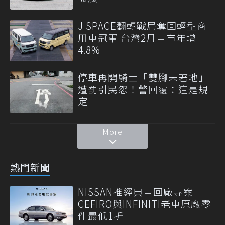
J SPACE翻轉戰局奪回輕型商
用車冠軍 台灣2月車市年增
4.8%
停車再開騎士「雙腳未著地」
遭罰引民怨！警回覆：這是規
定
More
熱門新聞
NISSAN推經典車回廠專案
CEFIRO與INFINITI老車原廠零
件最低1折