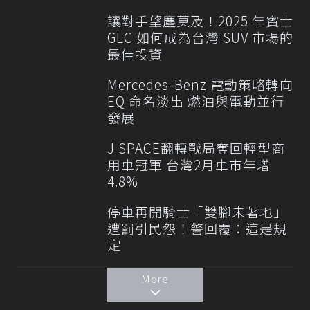
讓對手望塵莫及！2025 年賓士
GLC 如何成為台灣 SUV 市場的
最佳投資
Mercedes-Benz 電動策略轉向
EQ 命名淡出 燃油與電動並行
發展
J SPACE翻轉戰局奪回輕型商
用車冠軍 台灣2月車市年增
4.8%
停車再開騎士「雙腳未著地」
遭罰引民怨！警回覆：這是規
定
More