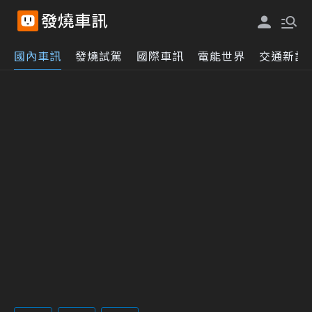
國內車訊
發燒試駕
國際車訊
電能世界
交通新訊