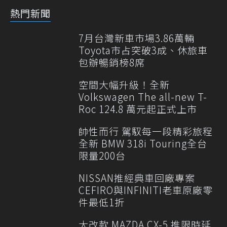
熱門新聞
7月台灣新車市場3.86萬輛
Toyota市占突破3成、休旅車
包辦暢銷榜8席
空間大幅升級！全新
Volkswagen The all-new T-
Roc 124.8 萬元起正式上市
帥性而行 駕馭每一段精彩旅程
全新 BMW 318i Touring全台
限量200台
NISSAN推經典車回廠專案
CEFIRO與INFINITI老車原廠零
件最低1折
大改款 MAZDA CX-5 推限時延